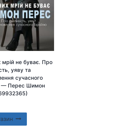
 мрій не буває. Про
сть, уяву та
лення сучасного
ю — Перес Шимон
69932365)
газин