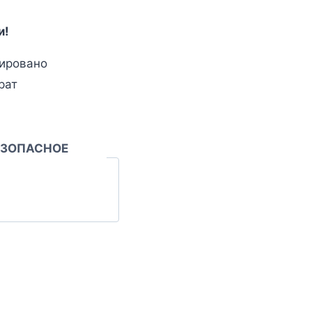
и!
ировано
рат
ЕЗОПАСНОЕ