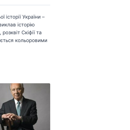
 історії України –
виклав історію
 розквіт Скіфії та
ується кольоровими