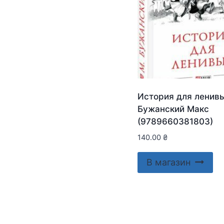
История для ленив
Бужанский Макс
(9789660381803)
140.00
₴
В магазин