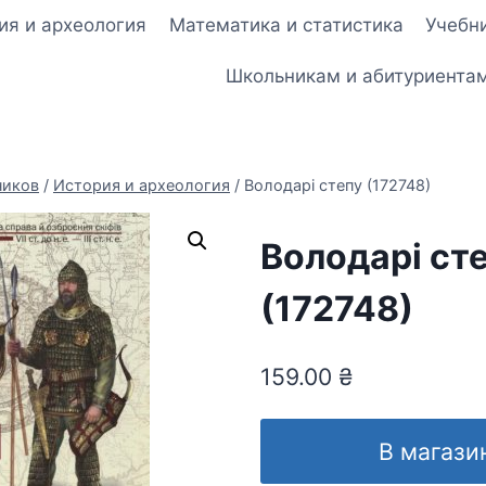
ия и археология
Математика и статистика
Учебни
Школьникам и абитуриента
ников
/
История и археология
/
Володарі степу (172748)
Володарі ст
(172748)
159.00
₴
В магази