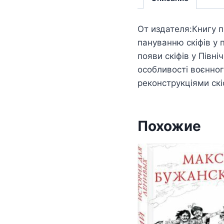
От издателя:Книгу пр
пануванню скіфів у 
появи скіфів у Півні
особливості воєнно
реконструкціями скі
Похожие