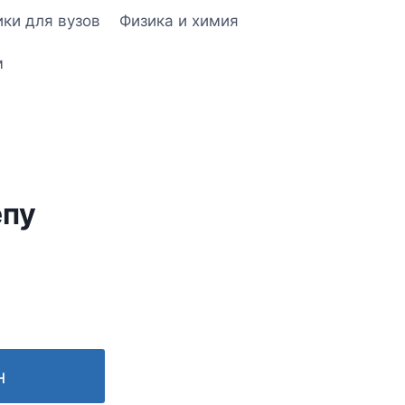
ки для вузов
Физика и химия
м
епу
н