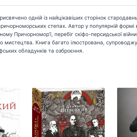
исвячено одній із найцікавіших сторінок стародавньої
причорноморських степах. Автор у популярній формі 
чному Причорномор’ї, перебіг скіфо-персидської війни,
го мистецтва. Книга багато ілюстрована, супроводж
фських обладунків та озброєння.