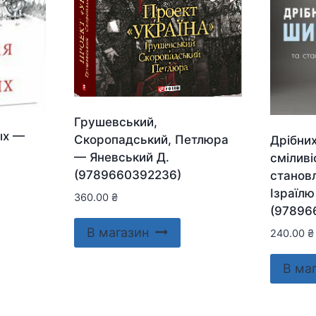
Грушевський,
ых —
Скоропадський, Петлюра
Дрібних
— Яневський Д.
сміливі
(9789660392236)
станов
Ізраїл
360.00
₴
(97896
В магазин
240.00
₴
В ма