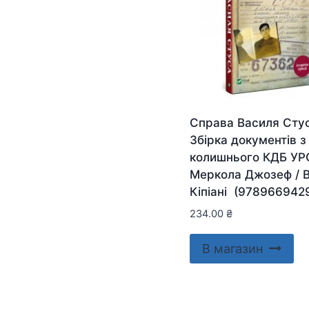
Справа Василя Стус
Збірка документів з
колишнього КДБ У
Меркола Джозеф / 
Кіпіані (978966942
234.00
₴
В магазин