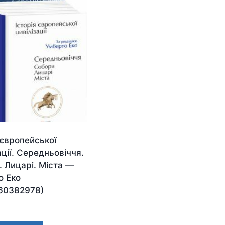
 європейської
ації. Середньовіччя.
 Лицарі. Міста —
о Еко
60382978)