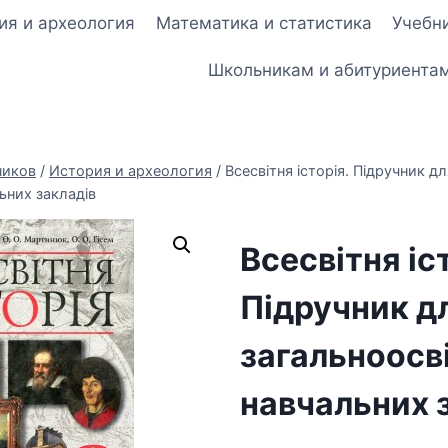
ия и археология
Математика и статистика
Учебни
Школьникам и абитуриента
ников
/
История и археология
/
Всесвітня історія. Підручник д
ьних закладів
Всесвітня іс
Підручник д
загальноосві
навчальних 