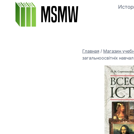
Перейти
Истор
к
содержимому
Главная
/
Магазин учеб
загальноосвітніх навчал