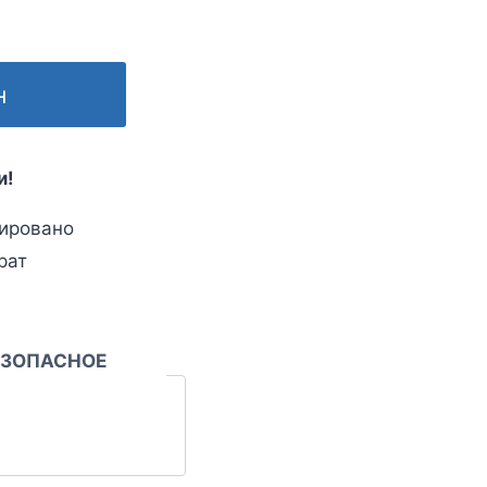
н
и!
ировано
рат
ЕЗОПАСНОЕ