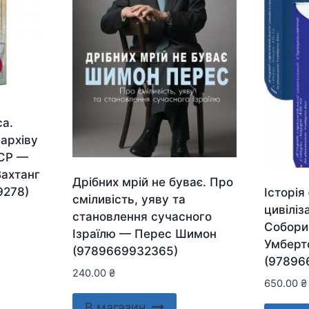
а.
 архіву
РСР —
Вахтанг
Дрібних мрій не буває. Про
9278)
Історія
сміливість, уяву та
цивіліз
становлення сучасного
Собори.
Ізраїлю — Перес Шимон
Умберт
(9789669932365)
(97896
240.00
₴
650.00
₴
В магазин