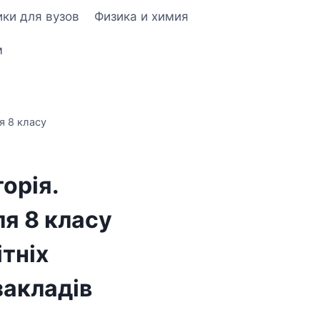
ки для вузов
Физика и химия
м
ля 8 класу
торія.
ля 8 класу
тніх
закладів