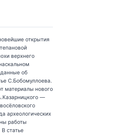
новейшие открытия
Степановой
похи верхнего
 наскальном
 данные об
тье С.Бобомуллоева.
от материалы нового
А.Казарницкого —
овосёловского
да археологических
ены работы
 В статье