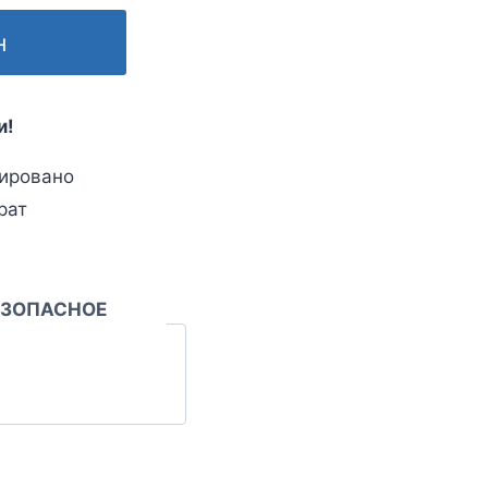
н
и!
ировано
рат
ЕЗОПАСНОЕ