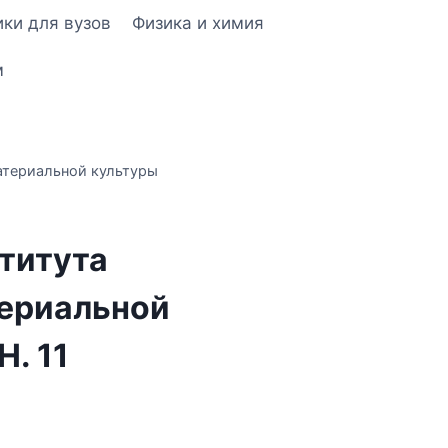
ки для вузов
Физика и химия
м
атериальной культуры
титута
ериальной
. 11