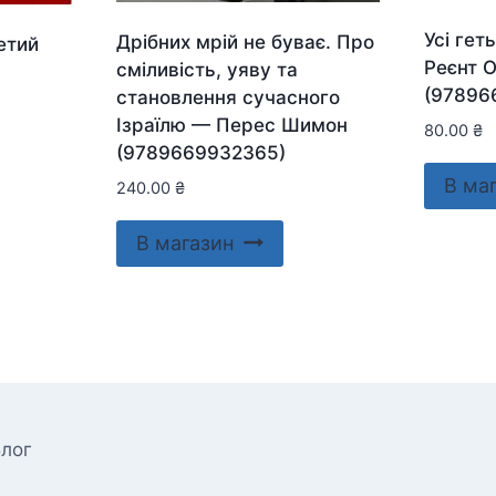
Усі гет
Дрібних мрій не буває. Про
етий
Реєнт О.
сміливість, уяву та
(97896
становлення сучасного
Ізраїлю — Перес Шимон
80.00
₴
(9789669932365)
В ма
240.00
₴
В магазин
лог