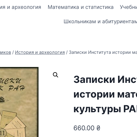
ия и археология
Математика и статистика
Учебни
Школьникам и абитуриента
ников
/
История и археология
/
Записки Института истории м
Записки Инс
истории мат
культуры РАН
660.00
₴