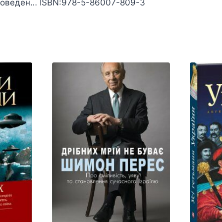
роведен… ISBN:978-5-86007-809-3