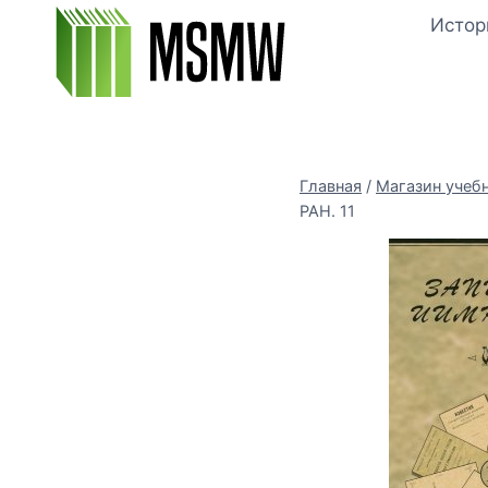
Перейти
Истор
к
содержимому
Главная
/
Магазин учеб
РАН. 11