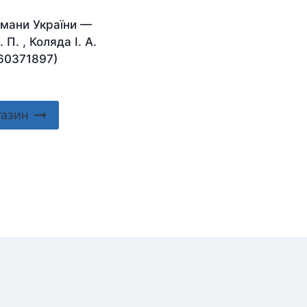
ьмани України —
 П. , Коляда І. А.
60371897)
газин