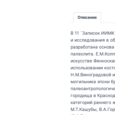
Описание
В 11 `Записок ИИМ
и исследования в об
разработана основа
палеолита. Е.М.Кол
искусстве Фенноска
использовании кост
Н.М.Виноградовой и
могильника эпохи б
палеоантропологиче
городища в Краснод
категорий раннего 
М.Т.Кашубы, В.А.Гор