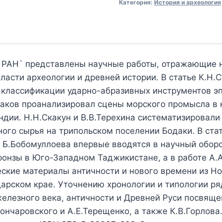
Категория:
История и археология
К РАН` представлены научные работы, отражающие 
ласти археологии и древней истории. В статье К.Н.
 классификации ударно-абразивных инструментов э
паков проанализировал сцены морского промысла в
ндии. Н.Н.Скакун и В.В.Терехина систематизировали
ного сырья на трипольском поселении Бодаки. В ста
 Б.Бобомуллоева впервые вводятся в научный обор
ронзы в Юго-Западном Таджикистане, а в работе А.
ские материалы античности и нового времени из Н
арском крае. Уточнению хронологии и типологии ря
железного века, античности и Древней Руси посвящ
ончаровского и А.Е.Терещенко, а также К.В.Горлова.