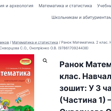
ия и археология
Математика и статистика
Учебни
Школьникам и абитуриента
ников
/
Математика и статистика
/
Ранок Математика. 2 клас. 
 Скворцова С.О., Онопрієнко О.В. (9786170924438)
Ранок Матем
клас. Навча
зошит: У 3 ч
(Частина 1)