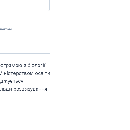
иентам
ограмою з біології
Міністерством освіти
оджується
клади розв’язування