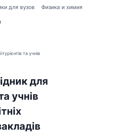
ки для вузов
Физика и химия
м
ітурієнтів та учнів
відник для
та учнів
тніх
закладів