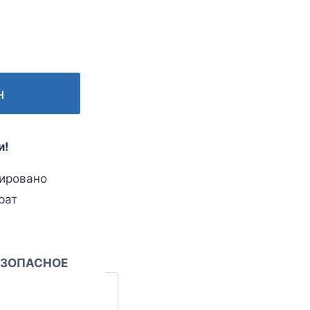
н
и!
ировано
рат
ЕЗОПАСНОЕ