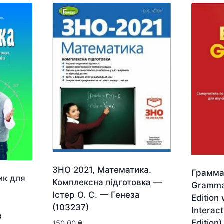
ЗНО 2021, Математика.
Граммат
ик для
Комплексна підготовка —
Grammar
Істер О. С. — Генеза
Edition
(103237)
Interac
в
Edition)
150.00
₴