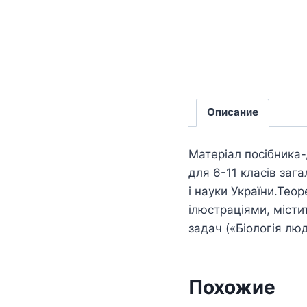
Описание
Матеріал посібника-
для 6-11 класів заг
і науки України.Те
ілюстраціями, місти
задач («Біологія люд
Похожие