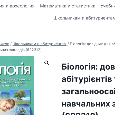
ия и археология
Математика и статистика
Учебни
Школьникам и абитуриента
ников
/
Школьникам и абитуриентам
/
Біологія: довідник для аб
ьних закладів (622312)
Біологія: до
абітурієнтів 
загальноосві
навчальних 