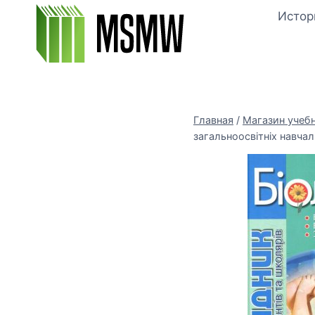
Перейти
Истор
к
содержимому
Главная
/
Магазин учеб
загальноосвітніх навчал