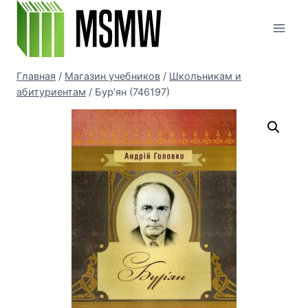
Перейти
к
содержимому
Главная
/
Магазин учебников
/
Школьникам и
абитуриентам
/
Бур’ян (746197)