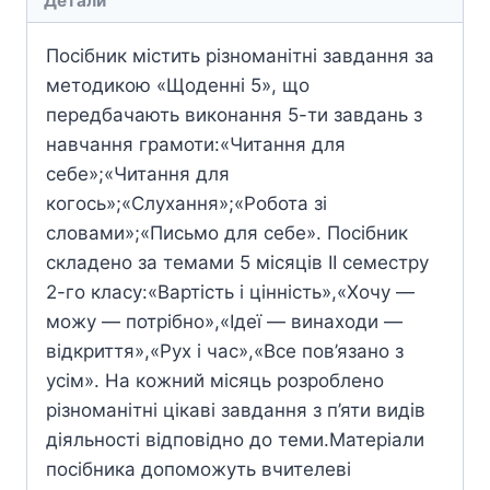
Детали
Посібник містить різноманітні завдання за
методикою «Щоденні 5», що
передбачають виконання 5-ти завдань з
навчання грамоти:«Читання для
себе»;«Читання для
когось»;«Слухання»;«Робота зі
словами»;«Письмо для себе». Посібник
складено за темами 5 місяців ІІ семестру
2-го класу:«Вартість і цінність»,«Хочу —
можу — потрібно»,«Ідеї — винаходи —
відкриття»,«Рух і час»,«Все пов’язано з
усім». На кожний місяць розроблено
різноманітні цікаві завдання з п’яти видів
діяльності відповідно до теми.Матеріали
посібника допоможуть вчителеві