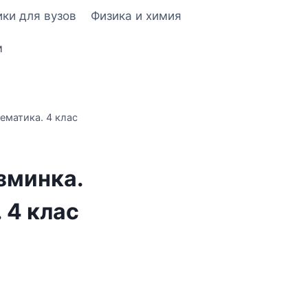
ки для вузов
Физика и химия
м
ематика. 4 клас
зминка.
 4 клас