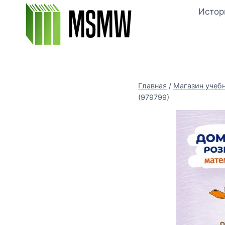
Перейти
Истор
к
содержимому
Главная
/
Магазин учеб
(979799)