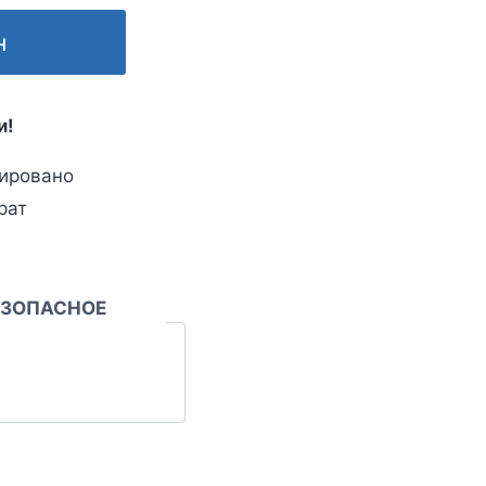
н
и!
ировано
рат
ЕЗОПАСНОЕ