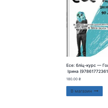
Есе: бліц-курс — Г
Ірина (97861772361
180.00
₴
В магазин