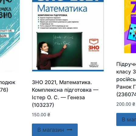
Підручн
класу 
російс
олодюк
ЗНО 2021, Математика.
Ранок Г
76)
Комплексна підготовка —
(23607
Істер О. С. — Генеза
200.00
₴
(103237)
150.00
₴
В ма
В магазин