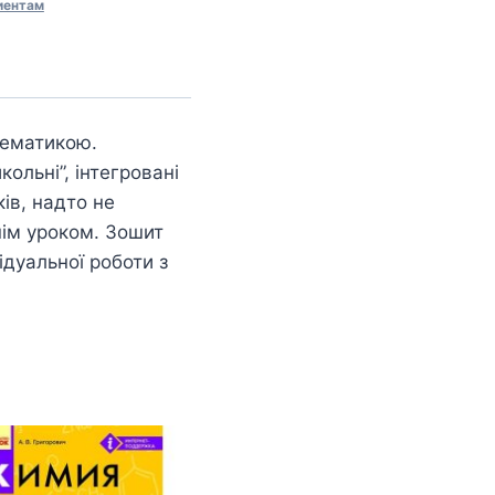
иентам
тематикою.
кольні”, інтегровані
ів, надто не
нім уроком. Зошит
дуальної роботи з