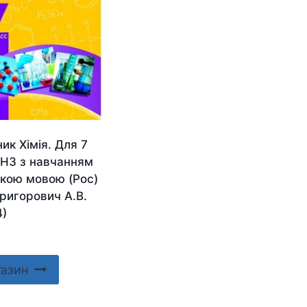
ик Хімія. Для 7
ЗНЗ з навчанням
ькою мовою (Рос)
ригорович А.В.
4)
газин