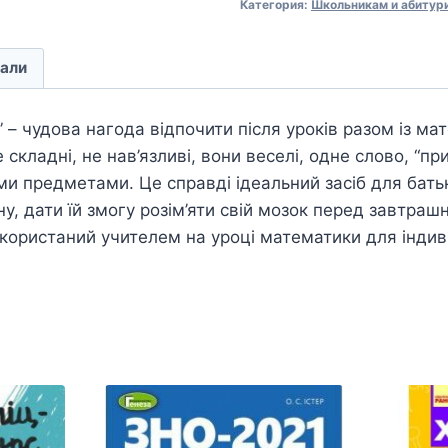
Категория:
Школьникам и абитур
али
– чудова нагода відпочити після уроків разом із ма
складні, не нав’язливі, вони веселі, одне слово, “при
и предметами. Це справді ідеальний засіб для батьк
, дати їй змогу розім’яти свій мозок перед завтраш
ористаний учителем на уроці математики для індиві