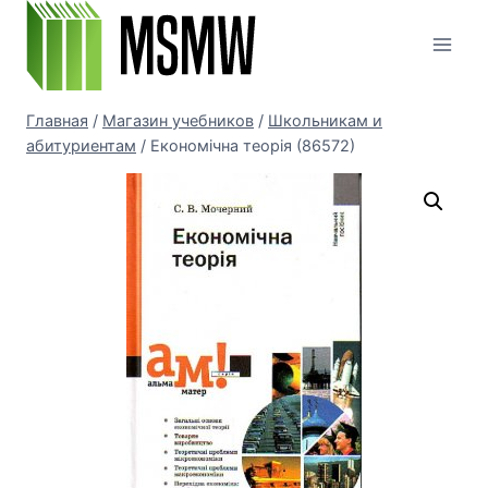
Перейти
к
содержимому
Главная
/
Магазин учебников
/
Школьникам и
абитуриентам
/
Економічна теорія (86572)