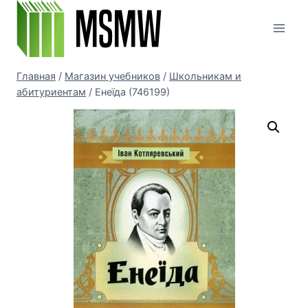
Перейти
к
содержимому
Главная
/
Магазин учебников
/
Школьникам и
абитуриентам
/
Енеїда (746199)