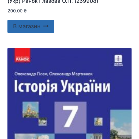
(Укр) Ранок Глазова О.П. (269908)
200.00
₴
В магазин