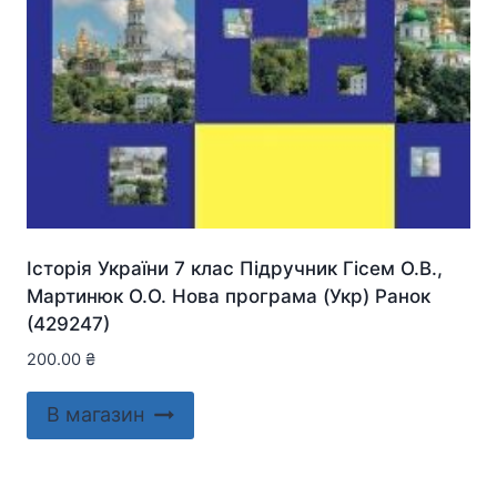
Історія України 7 клас Підручник Гісем О.В.,
Мартинюк О.О. Нова програма (Укр) Ранок
(429247)
200.00
₴
В магазин