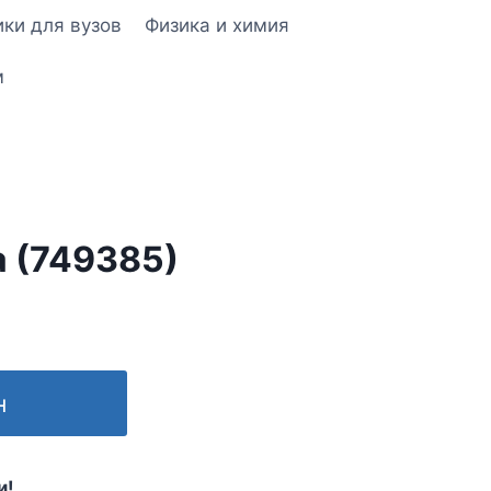
ки для вузов
Физика и химия
м
a (749385)
н
и!