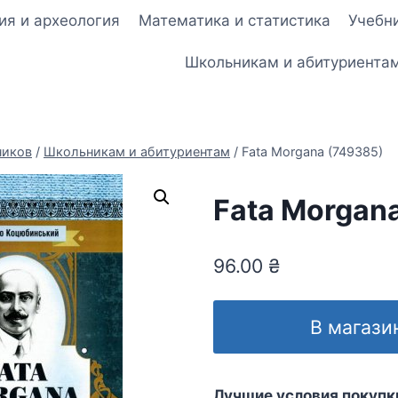
ия и археология
Математика и статистика
Учебни
Школьникам и абитуриента
ников
/
Школьникам и абитуриентам
/
Fata Morgana (749385)
Fata Morgan
96.00
₴
В магази
Лучшие условия покупк