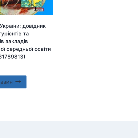
 України: довідник
турієнтів та
в закладів
ої середньої освіти
61789813)
газин