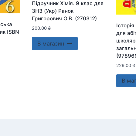
Підручник Хімія. 9 клас для
ЗНЗ (Укр) Ранок
Григорович О.В. (270312)
нська
Історія
200.00
₴
ник ISBN
для абі
школярі
В магазин
загальн
(97896
229.00
₴
В ма