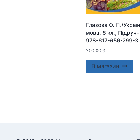
Глазова О. П./Украї
мова, 6 кл., Підруч
978-617-656-299-3
200.00
₴
В магазин