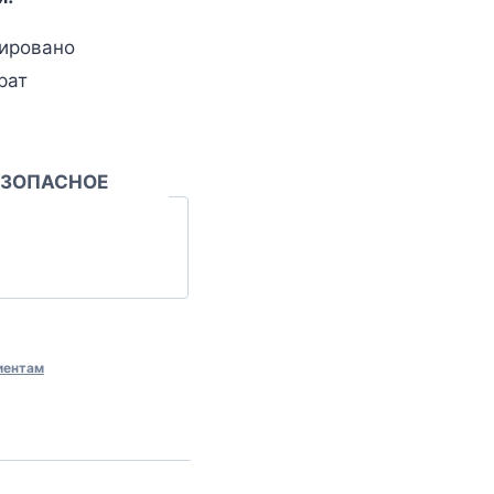
ировано
рат
ЕЗОПАСНОЕ
иентам