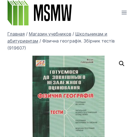
Перейти
к
содержимому
Главная
/
Магазин учебников
/
Школьникам и
абитуриентам
/
Фізична географія. Збірник тестів
(919607)