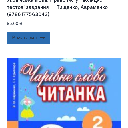
Українська мова. Правопис у таблицях,
тестові завдання — Тищенко, Авраменко
(9786177563043)
95.00
₴
В магазин