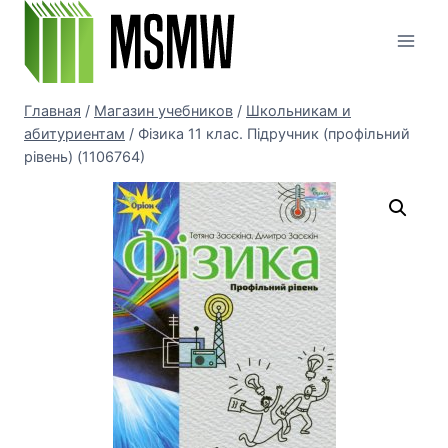
Перейти
к
содержимому
Главная
/
Магазин учебников
/
Школьникам и
абитуриентам
/
Фізика 11 клас. Підручник (профільний
рівень) (1106764)