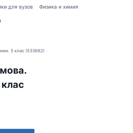
ки для вузов
Физика и химия
м
ник. 5 клас (533662)
мова.
 клас