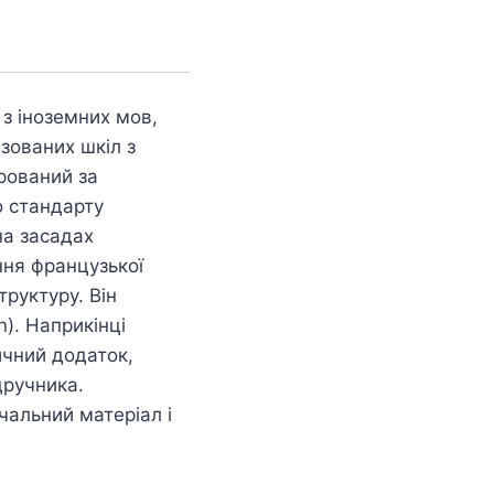
з іноземних мов,
зованих шкіл з
рований за
 стандарту
на засадах
ння французької
труктуру. Він
n). Наприкінці
тичний додаток,
дручника.
чальний матеріал і