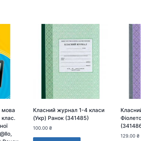
 мова
Класний журнал 1-4 класи
Класни
 клас.
(Укр) Ранок (341485)
Фіолето
ної
(34148
100.00
₴
@llo,
129.00
₴