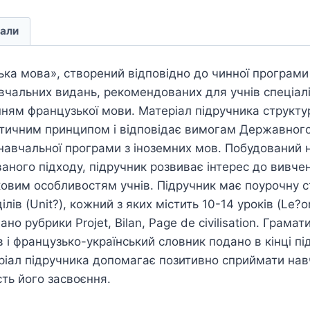
али
ка мова», створений відповідно до чинної програми 
чальних видань, рекомендованих для учнів спеціалі
ням французької мови. Матеріал підручника структу
тичним принципом і відповідає вимогам Державного
 навчальної програми з іноземних мов. Побудований 
ваного підходу, підручник розвиває інтерес до вивче
іковим особливостям учнів. Підручник має поурочну с
ілів (Unit?), кожний з яких містить 10-14 уроків (Le?o
но рубрики Projet, Bilan, Page de civilisation. Грама
в і французько-український словник подано в кінці пі
ріал підручника допомагає позитивно сприймати нав
ть його засвоєння.