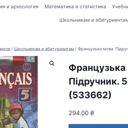
ия и археология
Математика и статистика
Учебни
Школьникам и абитуриента
ников
/
Школьникам и абитуриентам
/
Французька мова. Підруч
Французька 
Підручник. 5
(533662)
294.00
₴