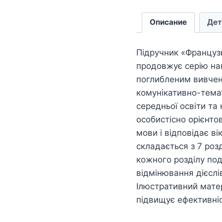
Описание
Дет
Підручник «Французь
продовжує серію нав
поглибленим вивчен
комунікативно-тема
середньої освіти та
особистісно орієнто
мови і відповідає в
складається з 7 розд
кожного розділу пода
відмінювання дієслі
Ілюстративний мате
підвищує ефективніс