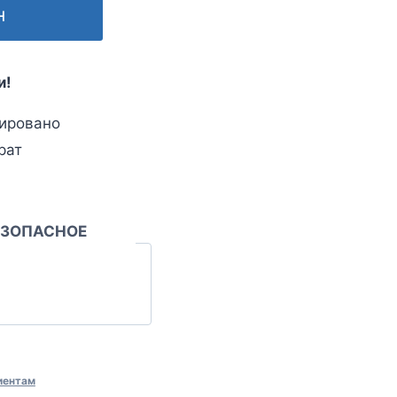
н
и!
ировано
рат
ЕЗОПАСНОЕ
иентам