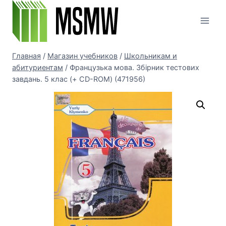
Перейти
к
содержимому
Главная
/
Магазин учебников
/
Школьникам и
абитуриентам
/
Французька мова. Збірник тестових
завдань. 5 клас (+ CD-ROM) (471956)