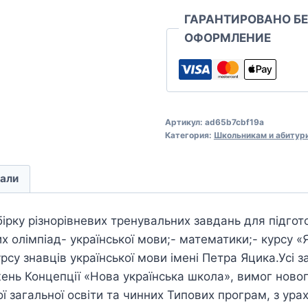
ГАРАНТИРОВАНО Б
ОФОРМЛЕНИЕ
Артикул:
ad65b7cbf19a
Категория:
Школьникам и абитур
али
бірку різнорівневих тренувальних завдань для підгот
х олімпіад- української мови;- математики;- курсу «
су знавців української мови імені Петра Яцика.Усі 
жень Концепції «Нова українська школа», вимог нов
ї загальної освіти та чинних Типових програм, з ур