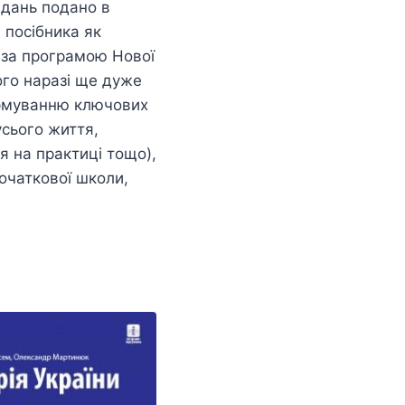
авдань подано в
 посібника як
 за програмою Нової
кого наразі ще дуже
ормуванню ключових
сього життя,
я на практиці тощо),
початкової школи,