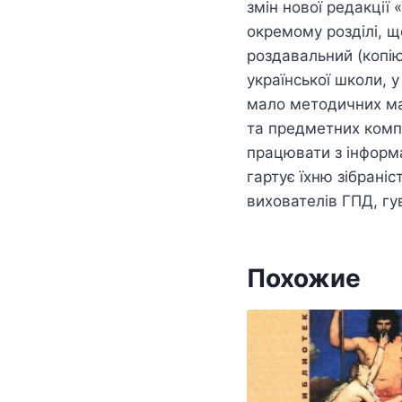
змін нової редакції 
окремому розділі, щ
роздавальний (копію
української школи, у
мало методичних ма
та предметних комп
працювати з інформа
гартує їхню зібраніс
вихователів ГПД, гув
Похожие