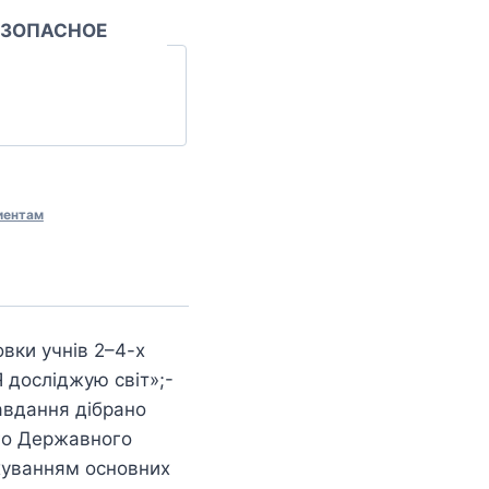
ЕЗОПАСНОЕ
иентам
овки учнів 2–4-х
Я досліджую світ»;-
завдання дібрано
ого Державного
ахуванням основних