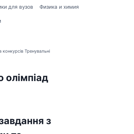
ки для вузов
Физика и химия
м
а конкурсів Тренувальні
о олімпіад
 завдання з