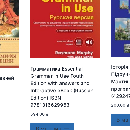
Історія
Грамматика Essential
Підручн
Grammar in Use Fouth
евней
Мартин
Edition with answers and
програм
Interactive eBook (Russian
(42924
Edition) ISBN:
9781316629963
200.00
₴
594.00
₴
В ма
В магазин