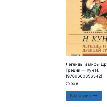
Легенды и мифы Др
Греции — Кун Н.
(9789660356542)
70.00
₴
В магазин