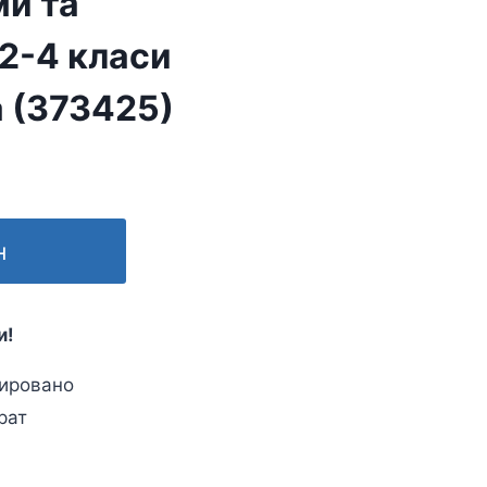
ми та
 2-4 класи
а (373425)
н
и!
ировано
рат