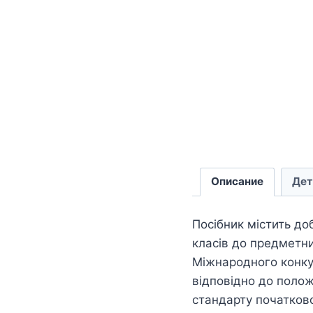
Описание
Дет
Посібник містить до
класів до предметни
Міжнародного конкур
відповідно до поло
стандарту початково