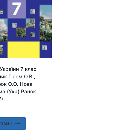
 України 7 клас
ик Гісем О.В.,
юк О.О. Нова
а (Укр) Ранок
7)
газин