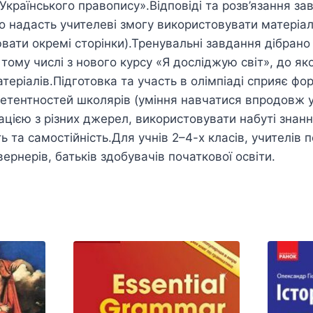
«Українського правопису».Відповіді та розв’язання з
о надасть учителеві змогу використовувати матеріал
вати окремі сторінки).Тренувальні завдання дібрано
 тому числі з нового курсу «Я досліджую світ», до я
теріалів.Підготовка та участь в олімпіаді сприяє ф
етентностей школярів (уміння навчатися впродовж у
цією з різних джерел, використовувати набуті знанн
ть та самостійність.Для учнів 2–4-х класів, учителів 
ернерів, батьків здобувачів початкової освіти.