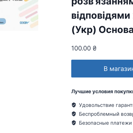
розв’язання
відповідями
(Укр) Основ
100.00
₴
В магази
Лучшие условия покупк
Удовольствие гарант
Беспроблемный возв
Безопасные платежи