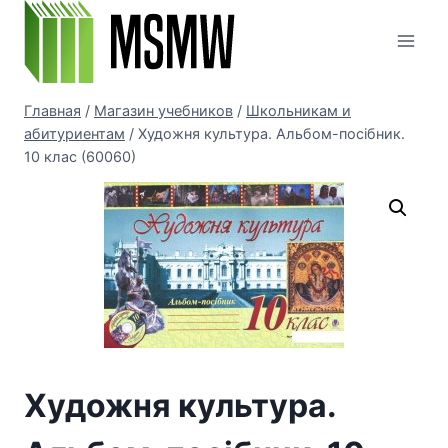
Перейти
к
содержимому
Главная
/
Магазин учебников
/
Школьникам и
абитуриентам
/
Художня культура. Альбом-посібник.
10 клас (60060)
Художня культура.