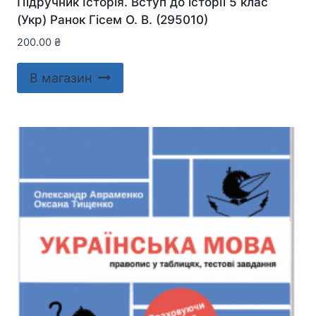
Підручник Історія. Вступ до історії 5 клас
(Укр) Ранок Гісем О. В. (295010)
200.00
₴
В магазин