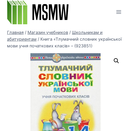
Перейти
к
содержимому
Главная
/
Магазин учебников
/
Школьникам и
абитуриентам
/
Книга «Тлумачний словник української
мови учня початкових класів» – (923851)