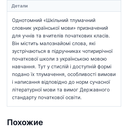
Детали
Однотомний «Шкiльний тлумачний
словник української мови» призначений
для учнiв та вчителiв початкових класiв.
Вiн мiстить малознайомi слова, якi
зустрiчаються в пiдручниках чотирирiчної
початкової школи з українською мовою
навчання. Тут у стислiй i доступнiй формi
подано їх тлумачення, особливостi вимови
i написання вiдповiдно до норм сучасної
лiтературної мови та вимог Державного
стандарту початкової освіти.
Похожие