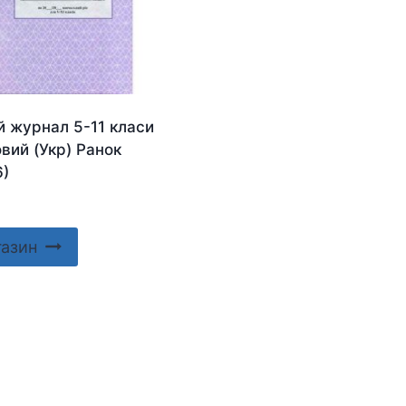
й журнал 5-11 класи
вий (Укр) Ранок
6)
газин