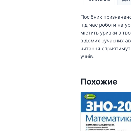
Посібник призначен
під час роботи на ур
містить уривки з тв
відомих сучасних ав
читання сприятимуть
учнів.
Похожие