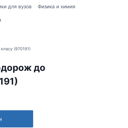
ки для вузов
Физика и химия
м
класу (970191)
одорож до
191)
н