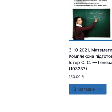
ЗНО 2021, Математи
Комплексна підгото
Істер О. С. — Генез
(103237)
150.00
₴
В магазин