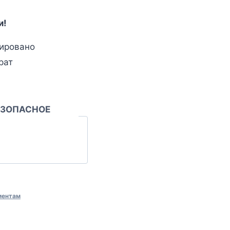
и!
ировано
рат
ЕЗОПАСНОЕ
иентам