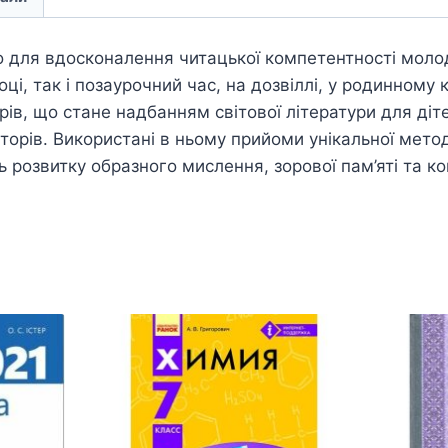
о для вдосконалення читацької компетентності моло
оці, так і позаурочний час, на дозвіллі, у родинному 
орів, що стане надбанням світової літератури для діт
торів. Використані в ньому прийоми унікальної мет
 розвитку образного мислення, зорової пам’яті та ко