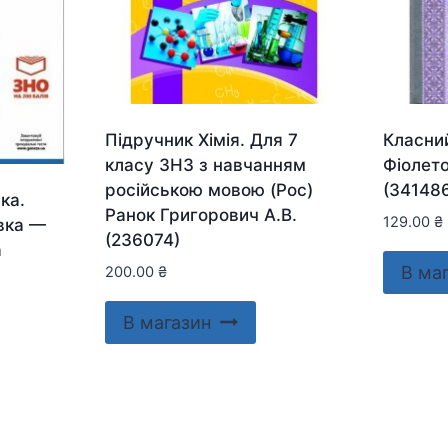
Підручник Хімія. Для 7
Класни
класу ЗНЗ з навчанням
Фіолето
російською мовою (Рос)
(34148
ка.
Ранок Григорович А.В.
129.00
₴
вка —
(236074)
а
В ма
200.00
₴
В магазин