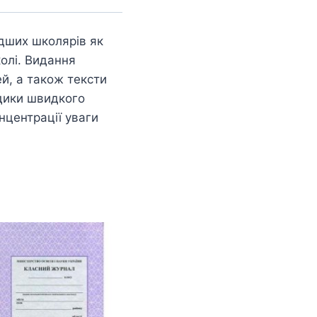
дших школярів як
колі. Видання
ей, а також тексти
одики швидкого
нцентрації уваги