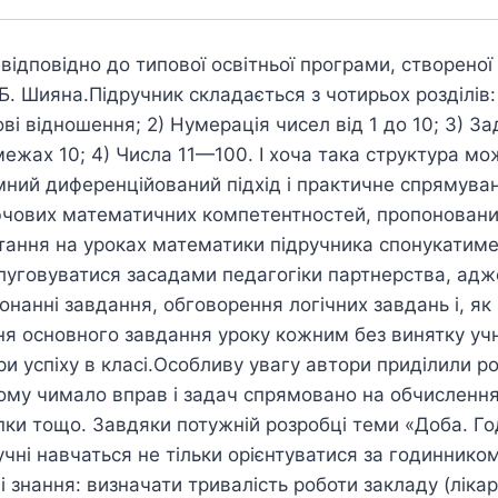
відповідно до типової освітньої програми, створеної
Б. Шияна.Підручник складається з чотирьох розділів: 
ві відношення; 2) Нумерація чисел від 1 до 10; 3) За
межах 10; 4) Числа 11—100. І хоча така структура мо
мний диференційований підхід і практичне спрямува
лючових математичних компетентностей, пропонован
ння на уроках математики підручника спонукатиме і
луговуватися засадами педагогіки партнерства, адж
конанні завдання, обговорення логічних завдань і, як
ня основного завдання уроку кожним без винятку уч
 успіху в класі.Особливу увагу автори приділили ро
Тому чимало вправ і задач спрямовано на обчислення
пки тощо. Завдяки потужній розробці теми «Доба. Г
чні навчаться не тільки орієнтуватися за годинником
 знання: визначати тривалість роботи закладу (лікар