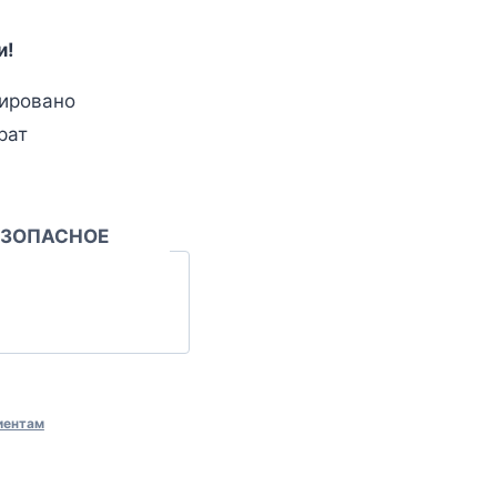
и!
ировано
рат
ЕЗОПАСНОЕ
иентам