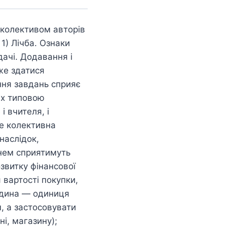
 колективом авторів
1) Лічба. Ознаки
дачі. Додавання і
же здатися
ння завдань сприяє
их типовою
 вчителя, і
е колективна
 наслідок,
нем сприятимуть
звитку фінансової
 вартості покупки,
одина — одиниця
, а застосовувати
ні, магазину);