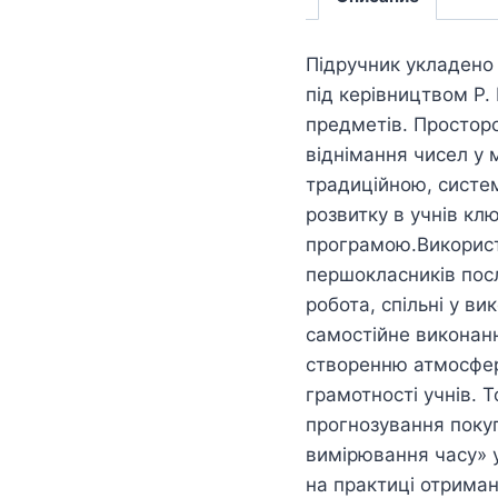
Підручник укладено 
під керівництвом Р. 
предметів. Просторо
віднімання чисел у 
традиційною, систе
розвитку в учнів к
програмою.Використа
першокласників пос
робота, спільні у ви
самостійне виконан
створенню атмосфери
грамотності учнів. 
прогнозування поку
вимірювання часу» у
на практиці отримані