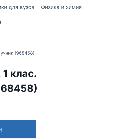
ки для вузов
Физика и химия
м
ручник (968458)
1 клас.
968458)
н