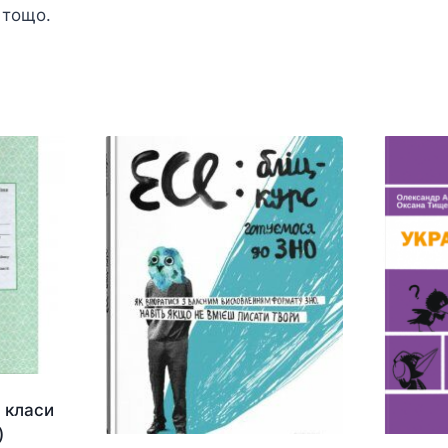
 тощо.
 класи
)