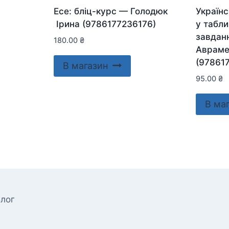
Есе: бліц-курс — Голодюк
Україн
Ірина (9786177236176)
у табли
завдан
180.00
₴
Авраме
(97861
В магазин
95.00
₴
В ма
лог