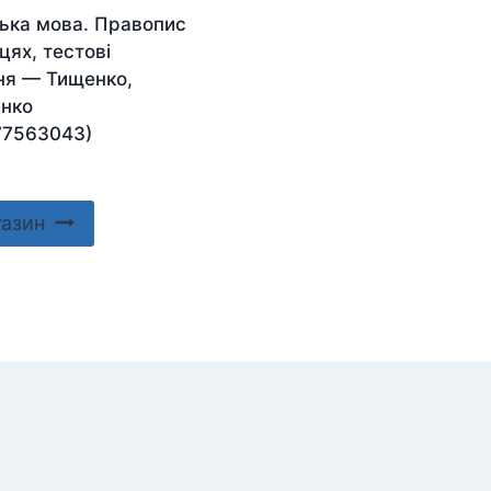
ська мова. Правопис
цях, тестові
ня — Тищенко,
нко
77563043)
газин