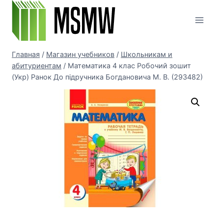
Перейти
к
содержимому
Главная
/
Магазин учебников
/
Школьникам и
абитуриентам
/
Математика 4 клас Робочий зошит
(Укр) Ранок До підручника Богдановича М. В. (293482)