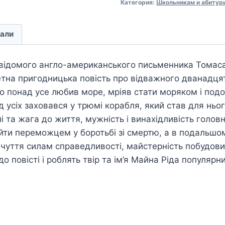
Категория:
Школьникам и абитур
али
відомого англо-американського письменника Томаса
тна при­годницька повість про відважного дванадця
що понад усе любив море, мріяв стати моряком і под
д усіх заховався у трюмі корабля, який став для ньо
і та жага до життя, мужність і винахідливість голов
йти переможцем у боротьбі зі смертю, а в подальшо
івчуття силам справедливості, майстерність побудови
о повісті і роблять твір та ім’я Майна Ріда популярн