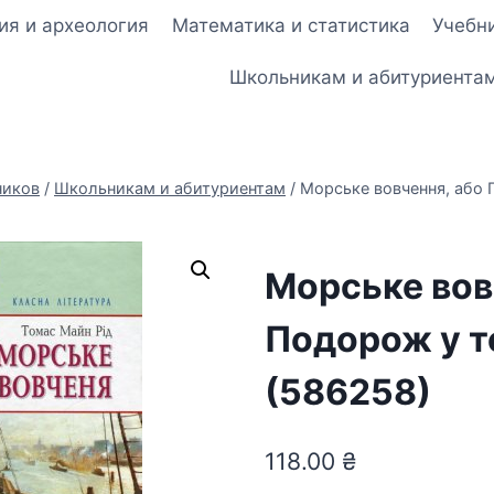
ия и археология
Математика и статистика
Учебни
Школьникам и абитуриента
ников
/
Школьникам и абитуриентам
/
Морське вовчення, або 
Морське вов
Подорож у т
(586258)
118.00
₴