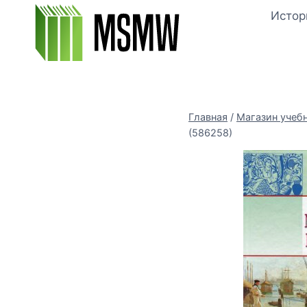
Перейти
Истор
к
содержимому
Главная
/
Магазин учеб
(586258)