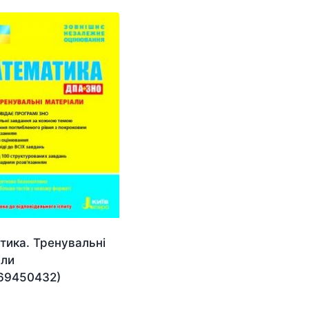
тика. Тренувальні
али
69450432)