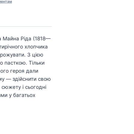
иентам
 Майна Ріда (1818—
тирічного хлопчика
орожувати. З цією
го пасткою. Тільки
ного героя дали
му — здійснити свою
 сюжету і сьогодні
ими у багатьох