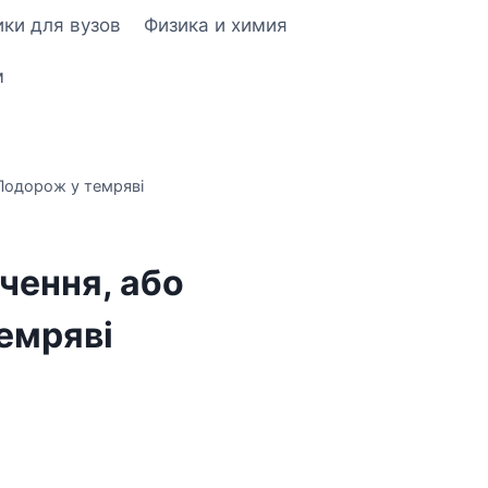
ки для вузов
Физика и химия
м
Подорож у темряві
чення, або
емряві