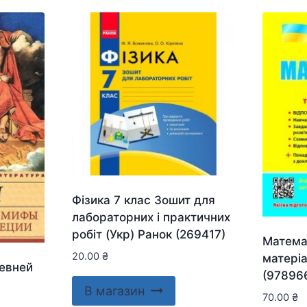
Фізика 7 клас Зошит для
лабораторних і практичних
робіт (Укр) Ранок (269417)
Матема
20.00
₴
матері
евней
(97896
В магазин
70.00
₴