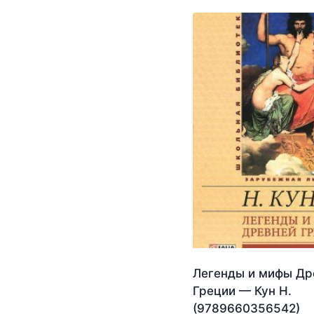
Легенды и мифы Др
Греции — Кун Н.
(9789660356542)