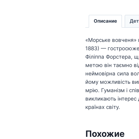
Описание
Дет
«Морське вовченя» 
1883) — гостросюже
Філіппа­ Форстера, 
метою він таємно ві
неймовірна сила вол
йому можливість ви
мрію. Гуманізм і сп
викликають інтерес д
країнах світу.
Похожие