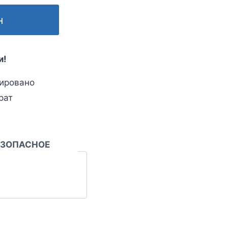
н
и!
ировано
рат
ЕЗОПАСНОЕ