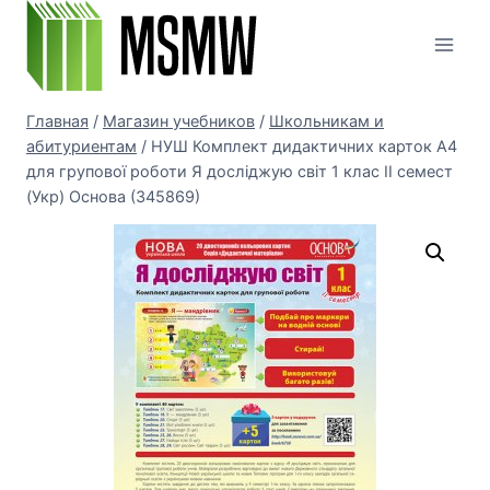
Перейти
к
содержимому
Главная
/
Магазин учебников
/
Школьникам и
абитуриентам
/
НУШ Комплект дидактичних карток А4
для групової роботи Я досліджую світ 1 клас ІІ семест
(Укр) Основа (345869)