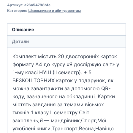
Артикул:
a26a54798bfe
Категория:
Школьникам и абитуриентам
Описание
Детали
Комплект містить 20 двосторонніх карток
формату А4 до курсу «Я досліджую світ» у
1-му класі НУШ (ІІ семестр). + 5
БЕЗКОШТОВНИХ карток у подарунок, які
можна завантажити за допомогою QR-
коду, зазначеного на обкладинці. Картки
містять завдання за темами вісьмох
тижнів 1 класу ІІ семестру:Світ
захоплень;Я — мандрівник;Спорт;Мої
улюблені книги;Транспорт;Весна;Навіщо