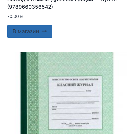
(9789660356542)
70.00
₴
В магазин