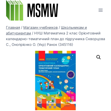
Перейти
к
содержимому
Главная
/
Магазин учебников
/
Школьникам и
абитуриентам
/
НУШ Математика 2 клас Орієнтовний
календарно-тематичний план до підручника Скворцова
С., Онопрієнко О. (Укр) Ранок (345116)