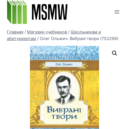
Перейти
к
содержимому
Главная
/
Магазин учебников
/
Школьникам и
абитуриентам
/
Олег Ольжич. Вибрані твори (752299)