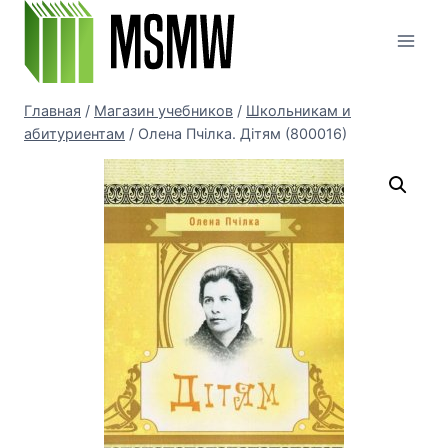
Перейти
к
содержимому
Главная
/
Магазин учебников
/
Школьникам и
абитуриентам
/
Олена Пчілка. Дітям (800016)