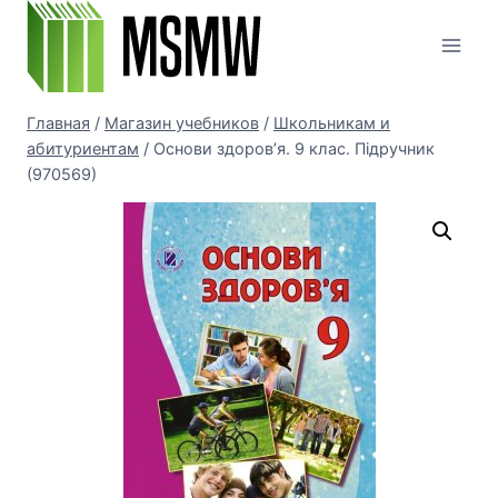
Перейти
к
содержимому
Главная
/
Магазин учебников
/
Школьникам и
абитуриентам
/
Основи здоров’я. 9 клас. Підручник
(970569)