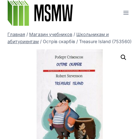
Перейти
к
содержимому
Главная
/
Магазин учебников
/
Школьникам и
абитуриентам
/
Острів скарбів / Treasure Island (753560)