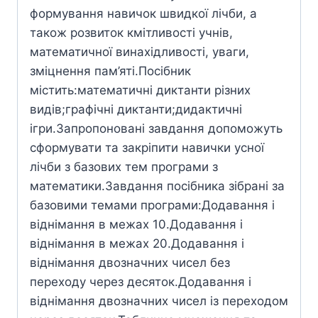
формування навичок швидкої лічби, а
також розвиток кмітливості учнів,
математичної винахідливості, уваги,
зміцнення пам’яті.Посібник
містить:математичні диктанти різних
видів;графічні диктанти;дидактичні
ігри.Запропоновані завдання допоможуть
сформувати та закріпити навички усної
лічби з базових тем програми з
математики.Завдання посібника зібрані за
базовими темами програми:Додавання і
віднімання в межах 10.Додавання і
віднімання в межах 20.Додавання і
віднімання двозначних чисел без
переходу через десяток.Додавання і
віднімання двозначних чисел із переходом