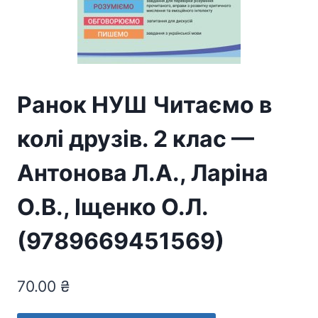
Ранок НУШ Читаємо в
колі друзів. 2 клас —
Антонова Л.А., Ларіна
О.В., Іщенко О.Л.
(9789669451569)
70.00
₴