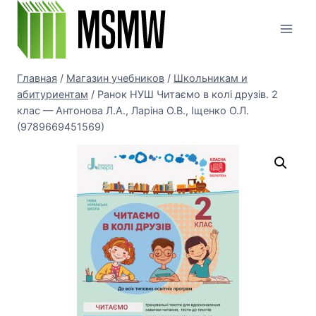
Перейти
к
содержимому
Главная
/
Магазин учебников
/
Школьникам и
абитуриентам
/
Ранок НУШ Читаємо в колі друзів. 2
клас — Антонова Л.А., Ларіна О.В., Іщенко О.Л.
(9789669451569)