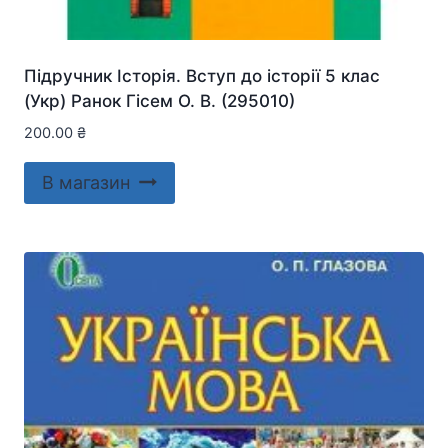
Підручник Історія. Вступ до історії 5 клас
(Укр) Ранок Гісем О. В. (295010)
200.00
₴
В магазин