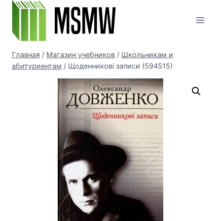
Перейти
к
содержимому
Главная
/
Магазин учебников
/
Школьникам и
абитуриентам
/
Щоденникові записи (594515)