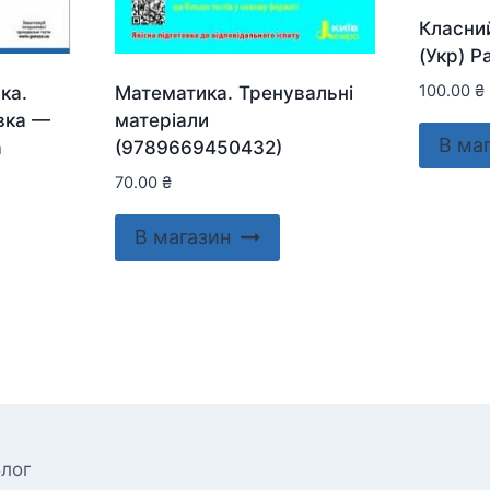
Класни
(Укр) Р
100.00
₴
ка.
Математика. Тренувальні
вка —
матеріали
В ма
а
(9789669450432)
70.00
₴
В магазин
лог