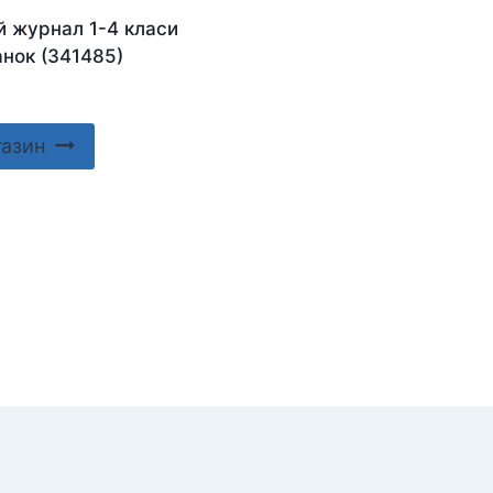
й журнал 1-4 класи
анок (341485)
газин