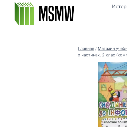
Перейти
Истор
к
содержимому
Главная
/
Магазин учеб
х частинах. 2 клас (ком