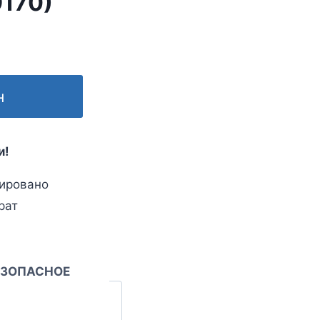
9170)
н
и!
ировано
рат
ЕЗОПАСНОЕ