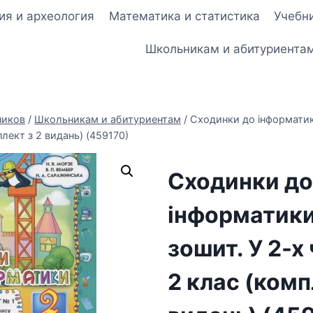
ия и археология
Математика и статистика
Учебни
Школьникам и абитуриента
ников
/
Школьникам и абитуриентам
/
Сходинки до інформатик
плект з 2 видань) (459170)
Сходинки до
інформатики
зошит. У 2-х
2 клас (комп