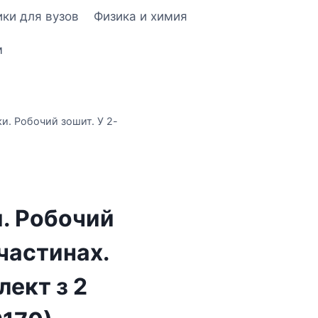
ки для вузов
Физика и химия
м
и. Робочий зошит. У 2-
. Робочий
 частинах.
лект з 2