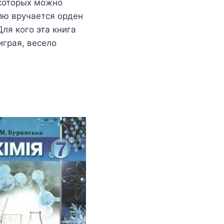
 которых можно
лю вручается орден
я кого эта книга
играя, весело