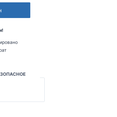
н
и!
ировано
рат
ЕЗОПАСНОЕ