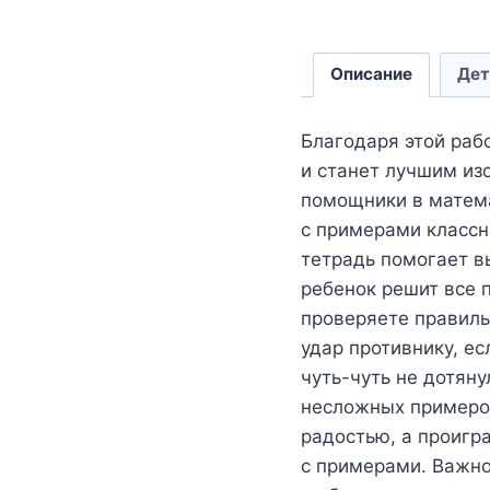
Описание
Дет
Благодаря этой раб
и станет лучшим из
помощники в матема
с примерами классн
тетрадь помогает в
ребенок решит все 
проверяете правиль
удар противнику, ес
чуть-чуть не дотян
несложных примеров
радостью, а проигр
с примерами. Важно