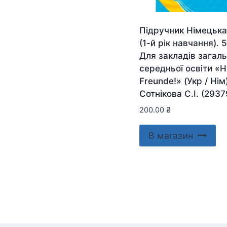
Підручник Німецька
(1-й рік навчання). 5
Для закладів загаль
середньої освіти «H
Freunde!» (Укр / Нім
Сотнікова С.І. (2937
200.00
₴
В магазин