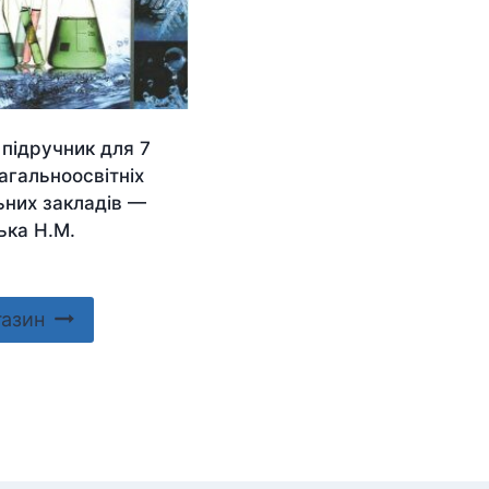
 підручник для 7
агальноосвітніх
ьних закладів —
ька Н.М.
газин