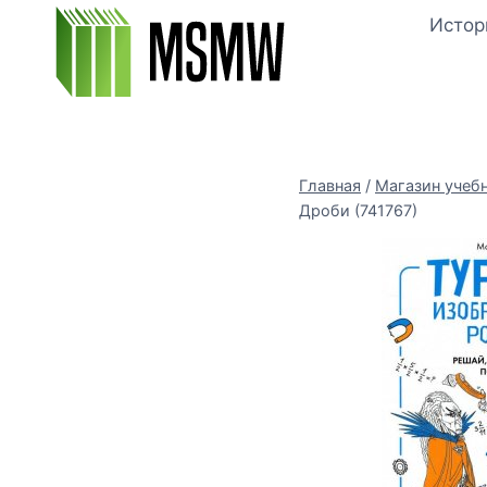
Перейти
Истор
к
содержимому
Главная
/
Магазин учеб
Дроби (741767)