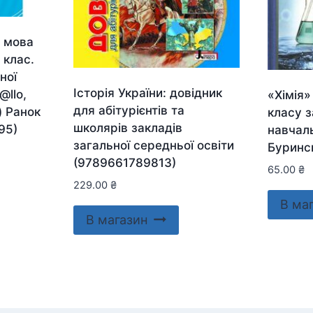
 мова
 клас.
ної
Історія України: довідник
@llo,
«Хімія»
для абітурієнтів та
) Ранок
класу з
школярів закладів
95)
навчал
загальної середньої освіти
Буринс
(9789661789813)
65.00
₴
229.00
₴
В ма
В магазин