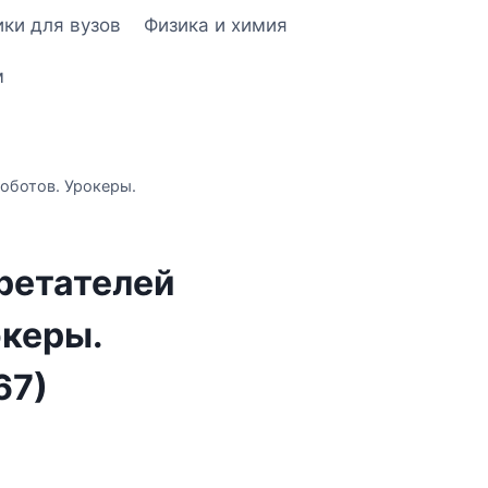
ки для вузов
Физика и химия
м
оботов. Урокеры.
ретателей
океры.
67)