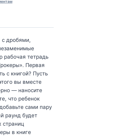
иентам
 с дробями,
 незаменимые
р рабочая тетрадь
Урокеры». Первая
ь с книгой? Пусть
этого вы вместе
ерно — наносите
те, что ребенок
 добавьте сами пару
й раунд будет
х страниц
еры в книге