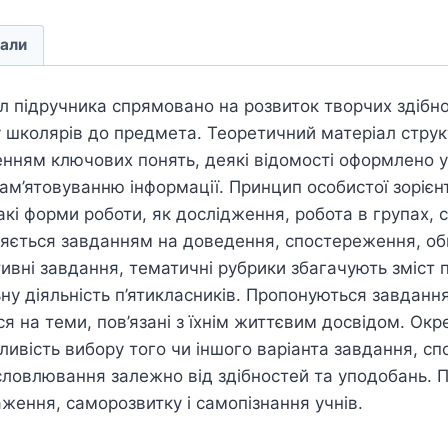
али
л підручника спрямовано на розвиток творчих здібн
у школярів до предмета. Теоретичний матеріал стру
ченням ключових понять, деякі відомості оформлено у
ам’ятовуванню інформації. Принцип особистої зорієн
акі форми роботи, як дослідження, робота в групах,
ляється завданням на доведення, спостереження, об
тивні завдання, тематичні рубрики збагачують зміст 
ну діяльність п’ятикласників. Пропонуються завданн
я на теми, пов’язані з їхнім життєвим досвідом. Ок
ивість вибору того чи іншого варіанта завдання, сп
словлювання залежно від здібностей та уподобань. 
ення, саморозвитку і самопізнання учнів.