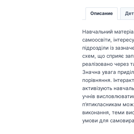
Описание
Дет
Навчальний матеріа
самоосвіти, інтерес
підрозділи із зазна
схем, що сприяє зап
реалізовано через т
Значна увага приді
порівняння. Інтерак
активізують навчаль
учнів висловлюватис
п’ятикласникам можл
виконання, теми ви
умови для самовираж