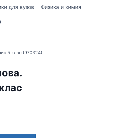
ки для вузов
Физика и химия
м
ник 5 клас (970324)
мова.
 клас