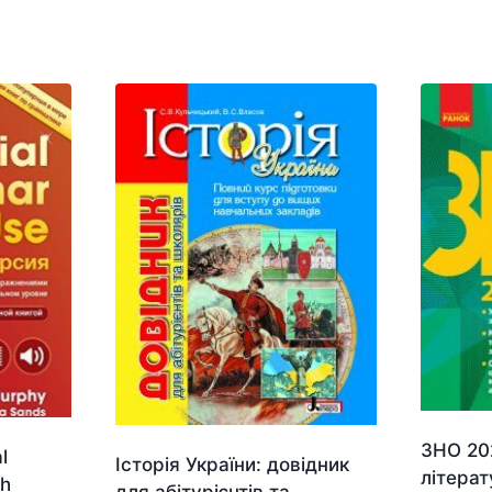
ЗНО 202
l
Історія України: довідник
літерат
th
для абітурієнтів та