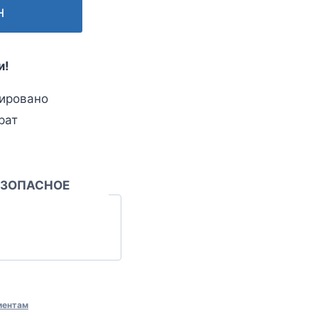
н
и!
ировано
рат
ЕЗОПАСНОЕ
иентам