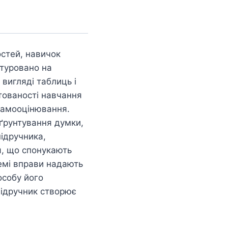
остей, навичок
ктуровано на
 вигляді таблиць і
тованості навчання
 самооцінювання.
ґрунтування думки,
підручника,
я, що спонукають
ремі вправи надають
особу його
Підручник створює