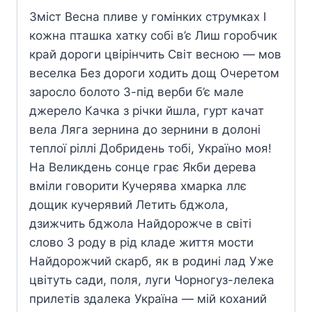
Зміст Весна пливе у гомінких струмках І
кожна пташка хатку собі в’є Лиш горобчик
край дороги цвірінчить Світ весною — мов
веселка Без дороги ходить дощ Очеретом
заросло болото З-під верби б’є мале
джерело Качка з річки йшла, гурт качат
вела Ляга зернина до зернини в долоні
теплої ріллі Добридень тобі, Україно моя!
На Великдень сонце грає Якби дерева
вміли говорити Кучерява хмарка ллє
дощик кучерявий Летить бджола,
дзижчить бджола Найдорожче в світі
слово З роду в рід кладе життя мости
Найдорожчий скарб, як в родині лад Уже
цвітуть сади, поля, луги Чорногуз-лелека
прилетів здалека Україна — мій коханий