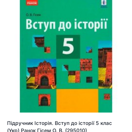
Підручник Історія. Вступ до історії 5 клас
(Укр) Ранок Гісем О. В. (295010)