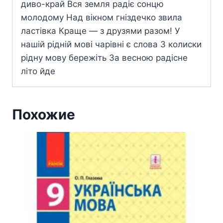
диво-край Вся земля радіє сонцю
молодому Над вікном гніздечко звила
ластівка Краще — з друзями разом! У
нашій рідній мові чарівні є слова З колиски
рідну мову бережіть За весною радісне
літо йде
Похожие