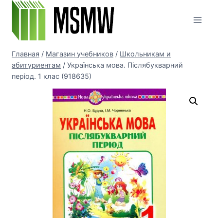
Перейти
к
содержимому
Главная
/
Магазин учебников
/
Школьникам и
абитуриентам
/
Українська мова. Післябукварний
період. 1 клас (918635)