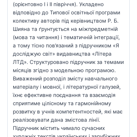
(орієнтовно І і ІІ півріччя). Укладено
відповідно до Типової освітньої програми
колективу авторів під керівництвом Р. Б.
Шияна та ґрунтується на міжпредметній
(мова та читання) і тематичній інтеграції,
а тому тісно пов’язаний з підручником «Я
досліджую світ» видавництва «Літера
ЛТД». Структуровано підручник за темами
місяців згідно з модельною програмою.
Виважений розподіл змісту навчального
матеріалу і мовної, і літературної галузей,
їхнє ефективне поєднання та взаємодія
сприятиме цілісному та гармонійному
розвитку в учнів компетентностей, які має
реалізовувати дана змістова лінії.
Підручник містить чимало сучасних
художніх текстів українських і зарубіжних