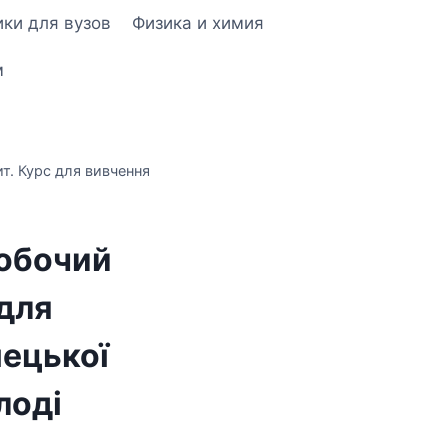
ки для вузов
Физика и химия
м
ит. Курс для вивчення
Робочий
 для
мецької
лоді