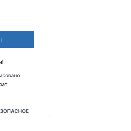
н
и!
ировано
рат
ЕЗОПАСНОЕ