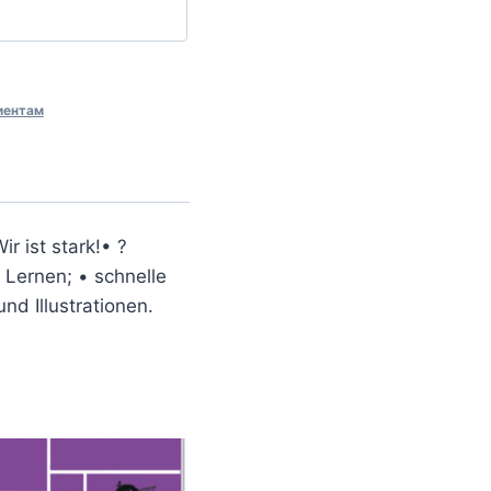
иентам
 ist stark!• ?
 Lernen; • schnelle
nd Illustrationen.