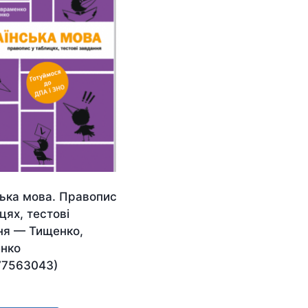
ська мова. Правопис
цях, тестові
ня — Тищенко,
нко
77563043)