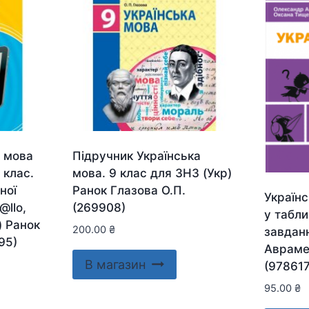
 мова
Підручник Українська
 клас.
мова. 9 клас для ЗНЗ (Укр)
ної
Ранок Глазова О.П.
Україн
@llo,
(269908)
у табли
) Ранок
200.00
₴
завдан
95)
Авраме
В магазин
(97861
95.00
₴