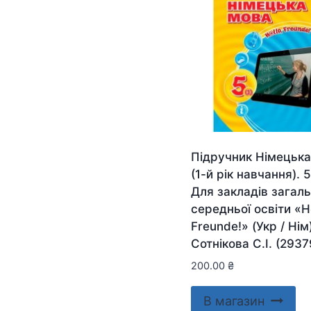
Підручник Німецька
(1-й рік навчання). 5
Для закладів загаль
середньої освіти «H
Freunde!» (Укр / Нім
Сотнікова С.І. (2937
200.00
₴
В магазин