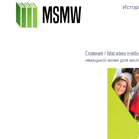
Перейти
Истор
к
содержимому
Главная
/
Магазин учеб
німецької мови для мол