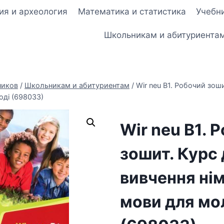
ия и археология
Математика и статистика
Учебни
Школьникам и абитуриента
ников
/
Школьникам и абитуриентам
/
Wir neu В1. Робочий зош
оді (698033)
Wir neu В1. 
зошит. Курс
вивчення ні
мови для мо