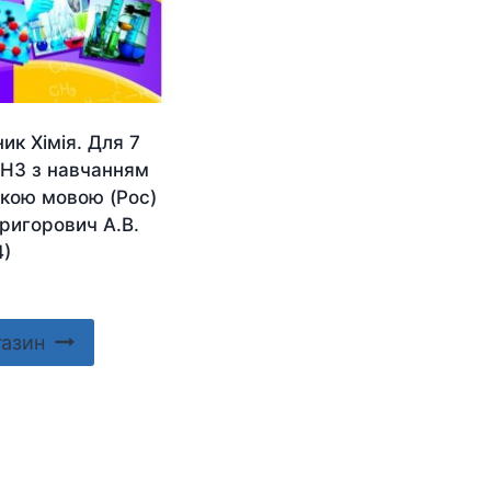
ик Хімія. Для 7
ЗНЗ з навчанням
ькою мовою (Рос)
ригорович А.В.
4)
газин