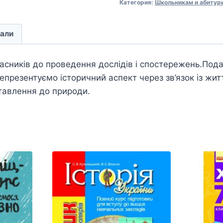
Категория:
Школьникам и абитур
али
сників до проведення дослідів і спостережень.Пода
Репрезентуємо історичний аспект через зв’язок із ж
тавлення до природи.