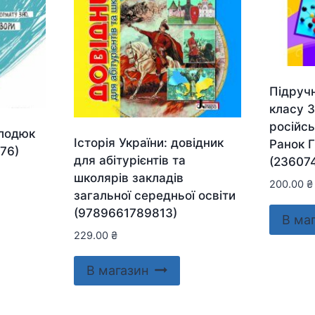
Підручн
класу 
російс
олодюк
Історія України: довідник
Ранок Г
76)
для абітурієнтів та
(23607
школярів закладів
200.00
₴
загальної середньої освіти
(9789661789813)
В ма
229.00
₴
В магазин