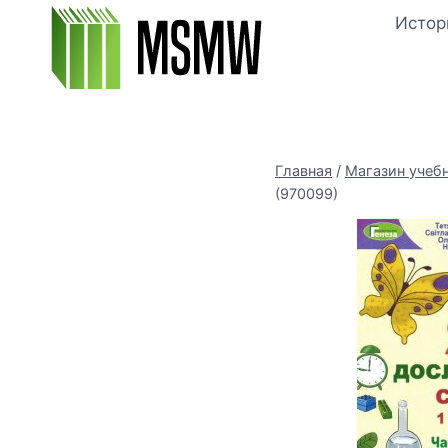
Перейти
Истор
к
содержимому
Главная
/
Магазин учеб
(970099)