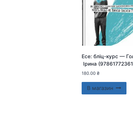
Есе: бліц-курс — Г
Ірина (97861772361
180.00
₴
В магазин