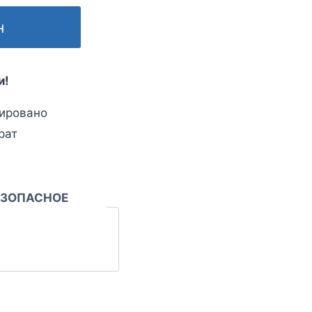
н
и!
ировано
рат
ЕЗОПАСНОЕ