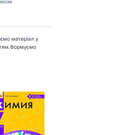
иентам
ємо матеріал у
иттям.Формуємо