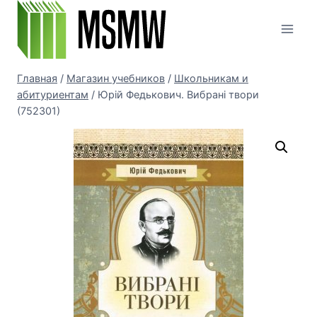
Перейти
к
содержимому
Главная
/
Магазин учебников
/
Школьникам и
абитуриентам
/
Юрій Федькович. Вибрані твори
(752301)