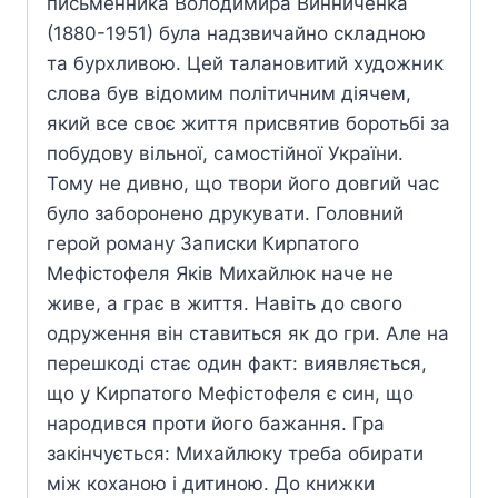
письменника Володимира Винниченка
(1880-1951) була надзвичайно складною
та бурхливою. Цей талановитий художник
слова був відомим політичним діячем,
який все своє життя присвятив боротьбі за
побудову вільної, самостійної України.
Тому не дивно, що твори його довгий час
було заборонено друкувати. Головний
герой роману Записки Кирпатого
Мефістофеля Яків Михайлюк наче не
живе, а грає в життя. Навіть до свого
одруження він ставиться як до гри. Але на
перешкоді стає один факт: виявляється,
що у Кирпатого Мефістофеля є син, що
народився проти його бажання. Гра
закінчується: Михайлюку треба обирати
між коханою і дитиною. До книжки