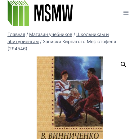
Перейти
к
содержимому
Главная
/
Магазин учебников
/
Школьникам и
абитуриентам
/
Записки Кирпатого Мефістофеля
(294546)