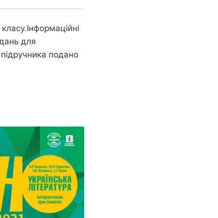
 класу.Інформаційні
вдань для
н підручника подано