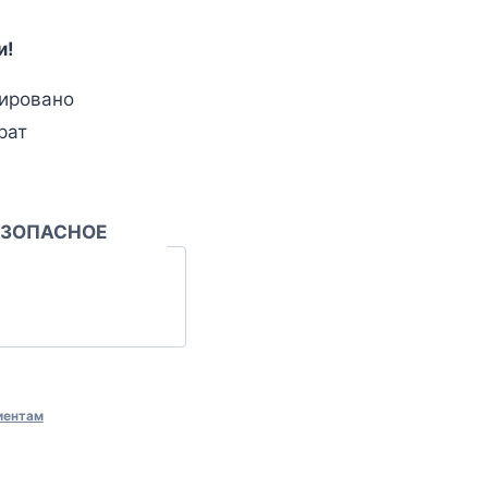
и!
ировано
рат
ЕЗОПАСНОЕ
иентам