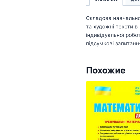
Складова навчально-
та художні тексти в
індивідуальної робо
підсумкові запитанн
Похожие