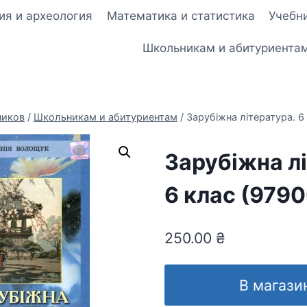
ия и археология
Математика и статистика
Учебни
Школьникам и абитуриента
ников
/
Школьникам и абитуриентам
/
Зарубіжна література. 6
Зарубіжна л
6 клас (979
250.00
₴
В магази