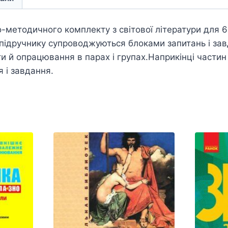
методичного комплекту з світової літератури для 6
 підручнику супроводжуються блоками запитань і за
ти й опрацювання в парах і групах.Наприкінці части
я і завдання.