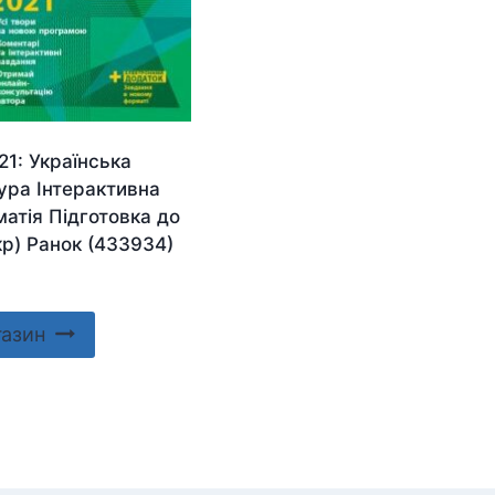
1: Українська
ура Інтерактивна
атія Підготовка до
р) Ранок (433934)
газин