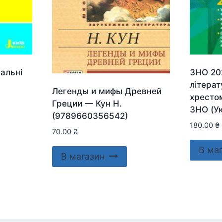
альні
ЗНО 202
літерат
Легенды и мифы Древней
хрестом
Греции — Кун Н.
ЗНО (Ук
(9789660356542)
180.00
₴
70.00
₴
В ма
В магазин