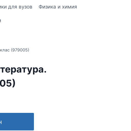
ки для вузов
Физика и химия
м
 клас (979005)
ітература.
005)
н