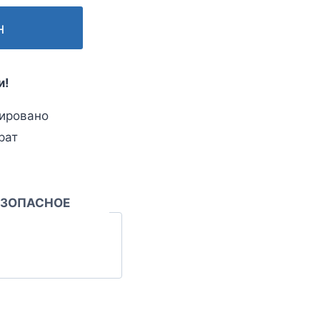
н
и!
ировано
рат
ЕЗОПАСНОЕ