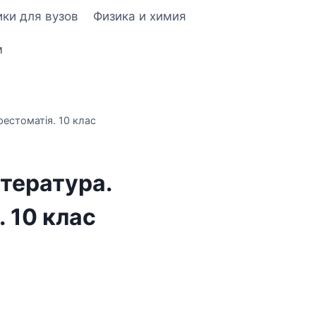
ки для вузов
Физика и химия
м
рестоматія. 10 клас
ітература.
 10 клас