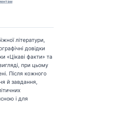
иентам
іжної літератури,
ографічні довідки
ки «Цікаві факти» та
вигляді, при цьому
ені. Після кожного
ня й завдання,
літичних
исною і для