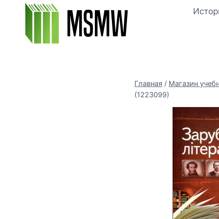
Перейти
Истор
к
содержимому
Главная
/
Магазин учеб
(1223099)