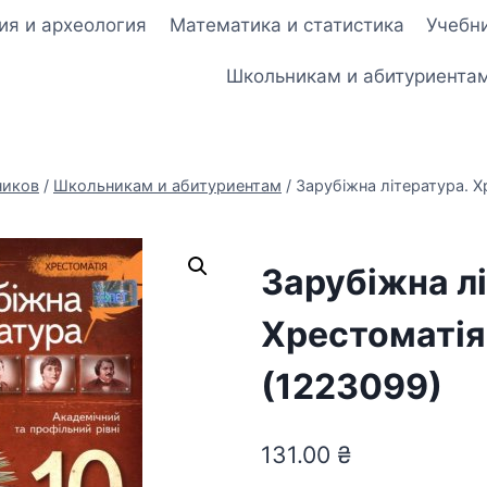
ия и археология
Математика и статистика
Учебни
Школьникам и абитуриента
ников
/
Школьникам и абитуриентам
/
Зарубіжна література. Х
Зарубіжна л
Хрестоматія.
(1223099)
131.00
₴