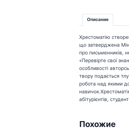
Описание
Хрестоматію створен
що затверджена Міні
про письменників, не
«Перевірте свої зна
особливості авторсь
твору подається тлу
робота над якими д
навичок.Хрестоматія
абітурієнтів, студен
Похожие