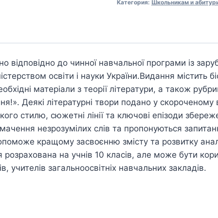
Категория:
Школьникам и абитур
о відповідно до чинної навчальної програми із заруб
стерством освіти і науки України.Видання містить бі
обхідні матеріали з теорії літератури, а також рубри
ння!». Деякі літературні твори подано у скороченому 
кого стилю, сюжетні лінії та ключові епізоди збереж
мачення незрозумілих слів та пропонуються запитан
опоможе кращому засвоєнню змісту та розвитку ана
 розрахована на учнів 10 класів, але може бути кор
тів, учителів загальноосвітніх навчальних закладів.