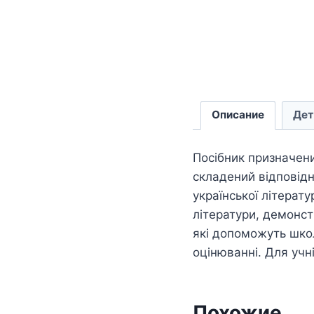
Описание
Дет
Посібник призначени
складений відповідн
української літерату
літератури, демонстр
які допоможуть школ
оцінюванні. Для учн
Похожие