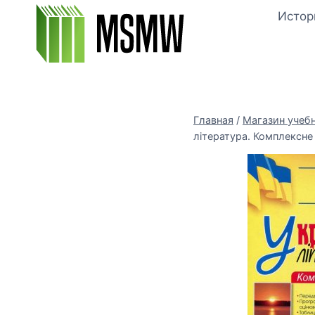
Перейти
Истор
к
содержимому
Главная
/
Магазин учеб
література. Комплексне 