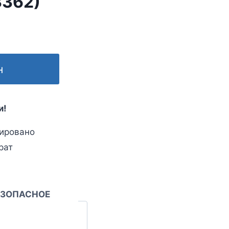
3362)
н
и!
ировано
рат
ЕЗОПАСНОЕ