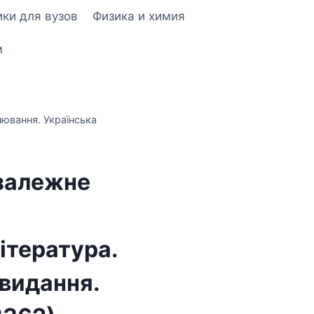
ки для вузов
Физика и химия
м
нювання. Українська
залежне
ітература.
видання.