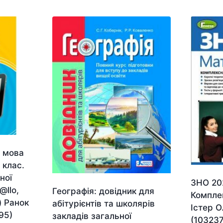
 мова
 клас.
ної
ЗНО 20
@llo,
Географія: довідник для
Компле
) Ранок
абітурієнтів та школярів
Істер О
95)
закладів загальної
(103237