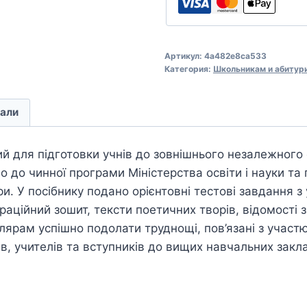
Артикул:
4a482e8ca533
Категория:
Школьникам и абитур
али
й для підготовки учнів до зовнішнього незалежного 
о до чинної програми Міністерства освіти і науки та
ри. У посібнику подано орієнтовні тестові завдання з 
аційний зошит, тексти поетичних творів, відомості з 
ярам успішно подолати труднощі, пов’язані з участ
ів, учителів та вступників до вищих навчальних закла