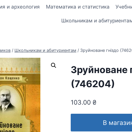
ия и археология
Математика и статистика
Учебни
Школьникам и абитуриента
ников
/
Школьникам и абитуриентам
/
Зруйноване гніздо (7462
Зруйноване 
(746204)
103.00
₴
В магази