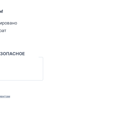
и!
ировано
рат
ЕЗОПАСНОЕ
иентам