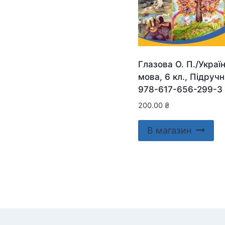
Глазова О. П./Украї
мова, 6 кл., Підруч
978-617-656-299-3
200.00
₴
В магазин