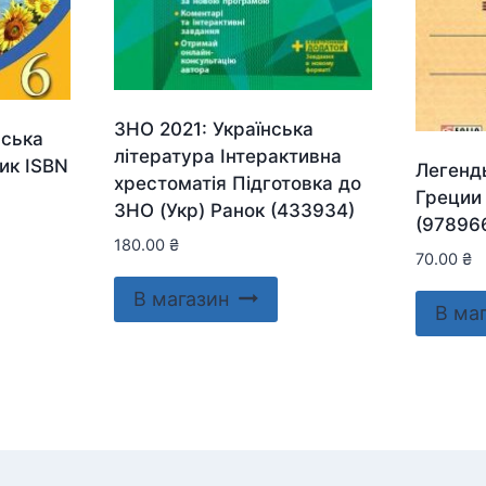
ЗНО 2021: Українська
нська
література Інтерактивна
ник ISBN
Легенд
хрестоматія Підготовка до
Греции
ЗНО (Укр) Ранок (433934)
(97896
180.00
₴
70.00
₴
В магазин
В ма