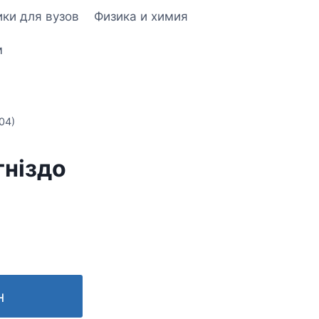
ки для вузов
Физика и химия
м
04)
гніздо
н