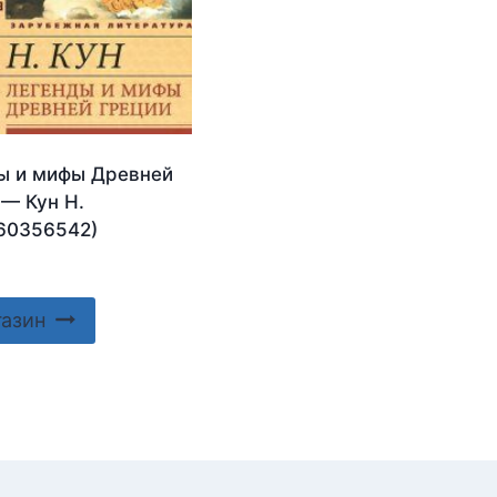
ы и мифы Древней
 — Кун Н.
60356542)
газин