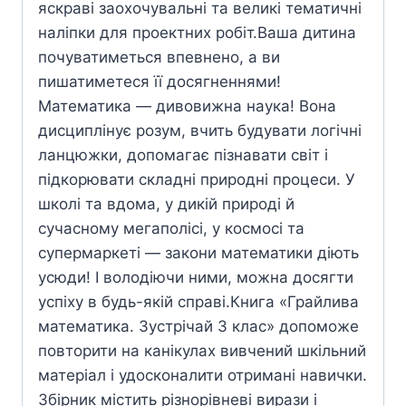
яскраві заохочувальні та великі тематичні
наліпки для проектних робіт.Ваша дитина
почуватиметься впевнено, а ви
пишатиметеся її досягненнями!
Математика — дивовижна наука! Вона
дисциплінує розум, вчить будувати логічні
ланцюжки, допомагає пізнавати світ і
підкорювати складні природні процеси. У
школі та вдома, у дикій природі й
сучасному мегаполісі, у космосі та
супермаркеті — закони математики діють
усюди! І володіючи ними, можна досягти
успіху в будь-якій справі.Книга «Грайлива
математика. Зустрічай 3 клас» допоможе
повторити на канікулах вивчений шкільний
матеріал і удосконалити отримані навички.
Збірник містить різнорівневі вирази і