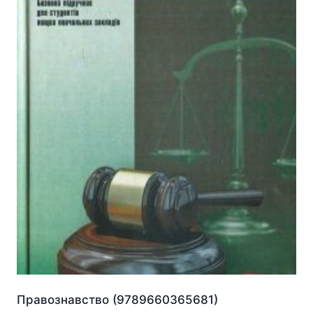
Правознавство (9789660365681)