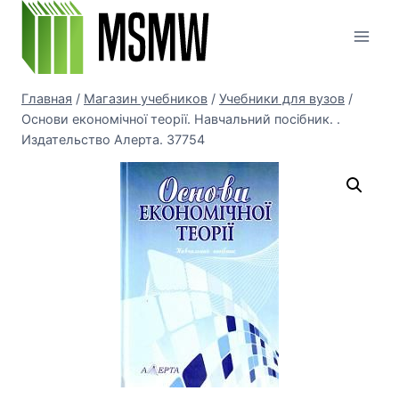
Перейти
к
содержимому
Главная
/
Магазин учебников
/
Учебники для вузов
/
Основи економічної теорії. Навчальний посібник. .
Издательство Алерта. 37754