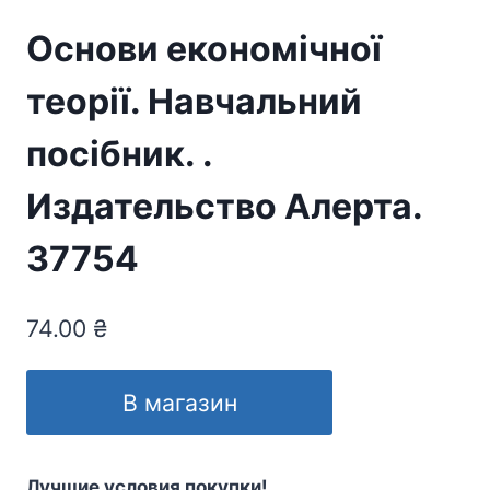
Основи економічної
теорії. Навчальний
посібник. .
Издательство Алерта.
37754
74.00
₴
В магазин
Лучшие условия покупки!