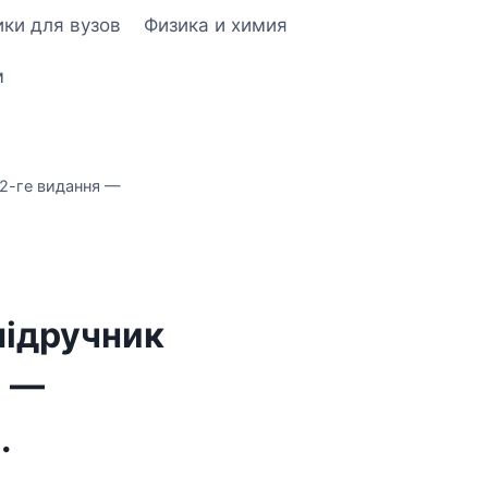
ки для вузов
Физика и химия
м
к 2-ге видання —
підручник
я —
.