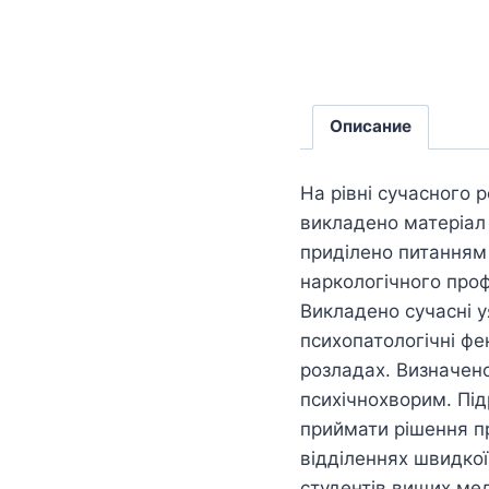
Описание
На рівні сучасного 
викладено матеріал 
приділено питанням 
наркологічного проф
Викладено сучасні у
психопатологічні фе
розладах. Визначен
психічнохворим. Під
приймати рішення пр
відділеннях швидкої
студентів вищих меди