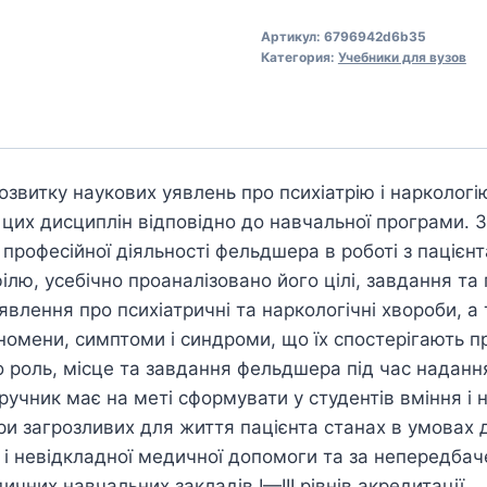
Артикул:
6796942d6b35
Категория:
Учебники для вузов
розвитку наукових уявлень про психіатрію і наркологі
цих дисциплін відповідно до навчальної програми. 
професійної діяльності фельдшера в роботі з пацієнт
ілю, усебічно проаналізовано його цілі, завдання та 
явлення про психіатричні та наркологічні хвороби, а
номени, симптоми і синдроми, що їх спостерігають пр
о роль, місце та завдання фельдшера під час надан
ручник має на меті сформувати у студентів вміння і 
и загрозливих для життя пацієнта станах в умовах д
 і невідкладної медичної допомоги та за непередбач
чних навчальних закладів І—III рівнів акредитації.