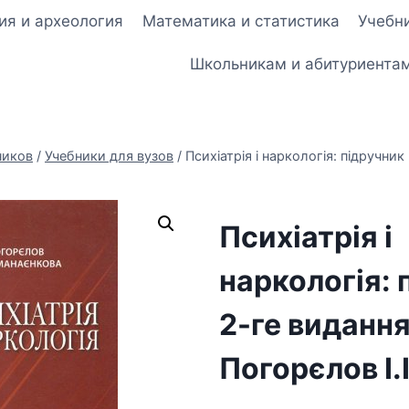
ия и археология
Математика и статистика
Учебни
Школьникам и абитуриента
ников
/
Учебники для вузов
/
Психіатрія і наркологія: підручни
Психіатрія і
наркологія: 
2-ге виданн
Погорєлов І.І