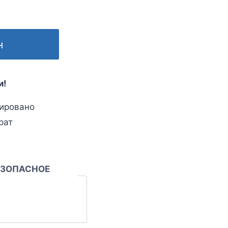
н
и!
ировано
рат
ЕЗОПАСНОЕ