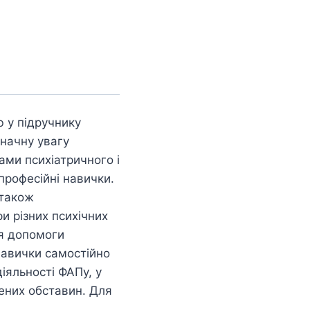
ю у підручнику
Значну увагу
ами психіатричного і
професійні навички.
 також
и різних психічних
ня допомоги
навички самостійно
іяльності ФАПу, у
ених обставин. Для