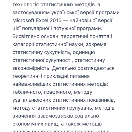
технологія статистичних методів із
застосуванням української версії програми
Microsoft Excel 2016 — найновішої версії
цієї популярної і потужної програми.
Висвітлено основні теоретичні поняття і
категорії статистичної науки, зокрема
статистичну сукупність, одиницю
статистичної сукупності, статистичну
закономірність. Детально розглядаються
теоретичні і прикладні питання
найважливіших статистичних методів:
табличного, графічного, методу
узагальнюючих статистичних показників,
методу статистичних групувань, методів
вивчення взаємозв’язків соціально-
економічних явищ, а також методів
аналізу рядів розподілу і часових рядів.