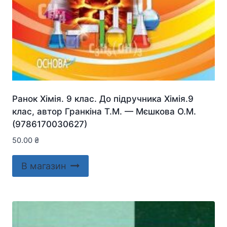
Ранок Хімія. 9 клас. До підручника Хімія.9
клас, автор Гранкіна Т.М. — Мєшкова О.М.
(9786170030627)
50.00
₴
В магазин